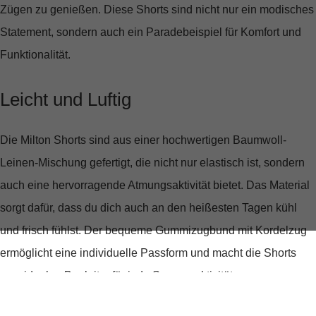
Zügen zu genießen. Diese Shorts sind nicht nur ein modisches
Statement, sondern auch ein Paradebeispiel für Komfort und
Funktionalität.
Leicht und Luftig
Die Milton Shorts sind aus einer hochwertigen
Baumwoll-
Leinen-Mischung
gefertigt, die nicht nur elastisch ist, sondern
auch eine hervorragende Atmungsaktivität bietet. Das Material
sorgt dafür, dass du dich auch an den heißesten Tagen kühl
und frisch fühlst. Der bequeme
Gummizugbund mit Kordelzug
ermöglicht eine individuelle Passform und macht die Shorts
zum idealen Begleiter für jede Sommeraktivität.