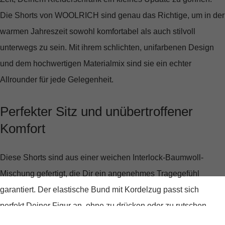
Die
Shorts von WOOLRICH
sind genau das Richtige, um in der
warmen Jahreszeit sowohl komfortabel als auch stilvoll
unterwegs zu sein. Mit ihrem schlichten, unifarbenen Design
und dem hochwertigen Materialmix sind sie ein echter
Allrounder für jede Gelegenheit.
Perfekter Sitz und unübertroffener
Komfort
Diese Shorts sind aus einer weichen Interlock-Baumwoll-
Mischung gefertigt, die Dir ein angenehmes Tragegefühl
garantiert. Der elastische Bund mit Kordelzug passt sich
perfekt Deiner Figur an, ohne zu drücken oder zu rutschen.
Egal ob beim Stadtbummel, im Urlaub oder beim Relaxen im