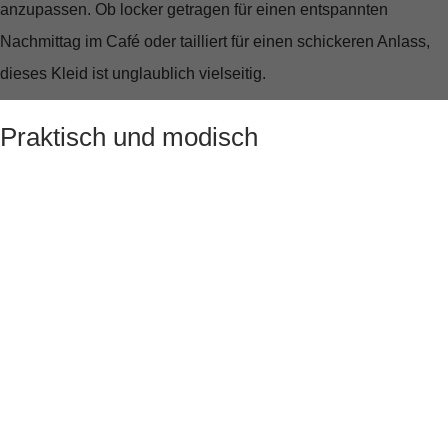
anzupassen. Ob locker getragen für einen entspannten
Nachmittag im Café oder tailliert für einen schickeren Anlass,
dieses Kleid ist unglaublich vielseitig.
Praktisch und modisch
Neben dem stilvollen Design bietet das Hemdblusenkleid
praktische Seitentaschen, in denen Du kleine Gegenstände
verstauen kannst. Das dezente Logoetikett an der Seite fügt
eine modische Note hinzu, ohne aufdringlich zu wirken.
Ärmellos gestaltet, lässt es sich hervorragend mit Blazern oder
Cardigans kombinieren, um unterschiedliche Looks zu
kreieren.