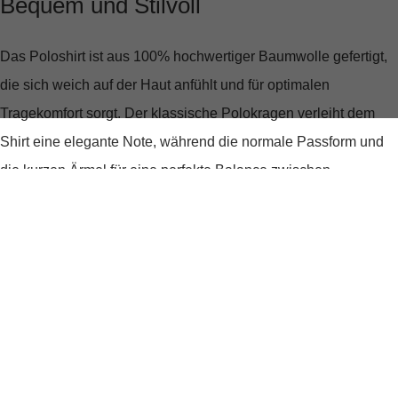
Bequem und Stilvoll
Das Poloshirt ist aus
100% hochwertiger Baumwolle
gefertigt,
die sich weich auf der Haut anfühlt und für optimalen
Tragekomfort sorgt. Der klassische Polokragen verleiht dem
Shirt eine elegante Note, während die normale Passform und
die kurzen Ärmel für eine perfekte Balance zwischen
Bequemlichkeit und einem gepflegten Look sorgen.
Ein Klassiker in deinem Kleiderschrank
Die unifarbene Gestaltung macht das Shirt besonders vielseitig
– es passt hervorragend zu Jeans für einen lässigen Look oder
zu einer Chino für etwas formellere Anlässe. Egal, ob du ins
Büro gehst oder am Wochenende unterwegs bist, dieses