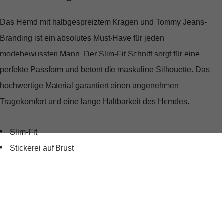
Das Hemd mit halbgespreiztem Kragen und Tommy Jeans-
Branding ist ein absolutes Must-Have für jeden
modebewussten Mann. Der Slim-Fit Schnitt sorgt für eine
perfekte Passform und betont die maskuline Silhouette. Das
hochwertige Material garantiert einen angenehmen
Tragekomfort und eine lange Haltbarkeit des Hemdes.
Slim-Fit
Stickerei auf Brust
Halb gespreizter Kragen
Produktdetails