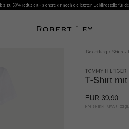
s zu 50% reduziert - sichere dir noch die letzten Lieblingsteile für
Bekleidung
Shirts
TOMMY HILFIGER
T-Shirt mit
EUR 39,90
Preise inkl. MwSt. zzg