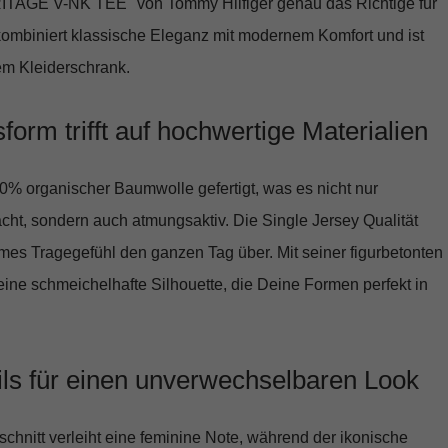
ITAGE V-NK TEE"
von Tommy Hilfiger genau das Richtige für
kombiniert klassische Eleganz mit modernem Komfort und ist
em Kleiderschrank.
form trifft auf hochwertige Materialien
0% organischer Baumwolle
gefertigt, was es nicht nur
cht, sondern auch atmungsaktiv. Die Single Jersey Qualität
mes Tragegefühl den ganzen Tag über. Mit seiner figurbetonten
ine schmeichelhafte Silhouette, die Deine Formen perfekt in
ails für einen unverwechselbaren Look
chnitt verleiht eine feminine Note, während der ikonische