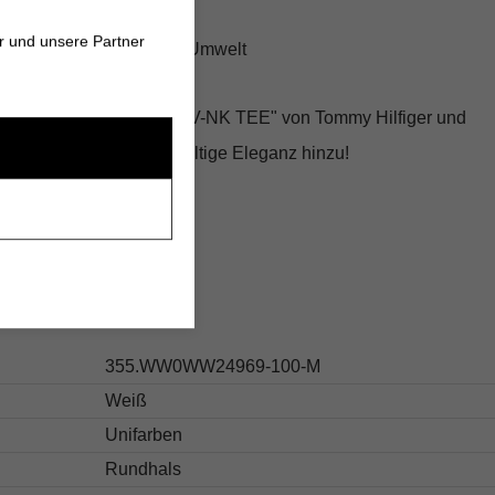
rbar für jeden Anlass
r und unsere Partner
ert, gut für Dich und die Umwelt
ied mit dem "HERITAGE V-NK TEE" von Tommy Hilfiger und
chrank ein Stück nachhaltige Eleganz hinzu!
s
355.WW0WW24969-100-M
Weiß
Unifarben
Rundhals