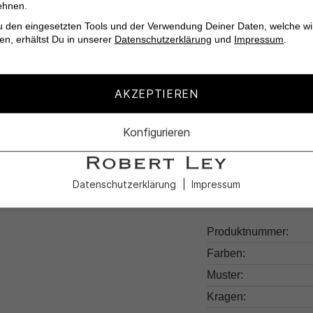
ehnen.
Vielseitig kombinie
u den eingesetzten Tools und der Verwendung Deiner Daten, welche wi
Nachhaltig produzi
en, erhältst Du in unserer
Datenschutzerklärung
und
Impressum
.
Erlebe den Untersch
AKZEPTIEREN
füge Deinem Kleiders
Konfigurieren
Datenschutzerklärung
Impressum
Produktdetail
Produktnummer:
Farben:
Muster:
Kragen: