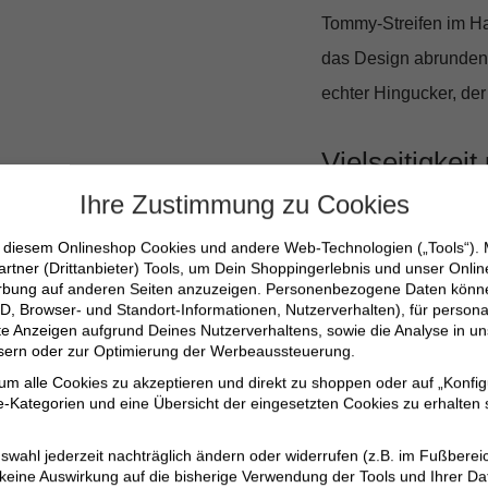
Tommy-Streifen im Ha
das Design abrunden u
echter Hingucker, der
Vielseitigkei
Ihre Zustimmung zu Cookies
Egal, ob Du es lässig
n diesem Onlineshop Cookies und andere Web-Technologien („Tools“).
passt sich mühelos j
artner (Drittanbieter) Tools, um Dein Shoppingerlebnis und unser Onli
erbung auf anderen Seiten anzuzeigen. Personenbezogene Daten können
einen Beitrag zur Nac
D, Browser- und Standort-Informationen, Nutzerverhalten), für persona
Baumwolle hergestellt
erte Anzeigen aufgrund Deines Nutzerverhaltens, sowie die Analyse in
ssern oder zur Optimierung der Werbeaussteuerung.
 um alle Cookies zu akzeptieren und direkt zu shoppen oder auf „Konfig
100% organische 
-Kategorien und eine Übersicht der eingesetzten Cookies zu erhalten s
Figurbetonte Passf
swahl jederzeit nachträglich ändern oder widerrufen (z.B. im Fußberei
Femininer V-Aussch
 keine Auswirkung auf die bisherige Verwendung der Tools und Ihrer Da