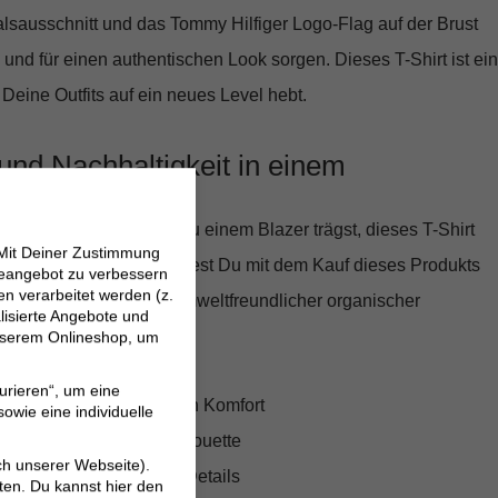
lsausschnitt und das Tommy Hilfiger Logo-Flag auf der Brust
nd für einen authentischen Look sorgen. Dieses T-Shirt ist ein
 Deine Outfits auf ein neues Level hebt.
t und Nachhaltigkeit in einem
 zu Jeans oder elegant zu einem Blazer trägst, dieses T-Shirt
 Mit Deiner Zustimmung
edem Stil an. Zudem leistest Du mit dem Kauf dieses Produkts
neangebot zu verbessern
 verarbeitet werden (z.
hhaltigkeit, da es aus umweltfreundlicher organischer
lisierte Angebote und
 wird.
 unserem Onlineshop, um
urieren“, um eine
Baumwolle für maximalen Komfort
owie eine individuelle
orm für eine schöne Silhouette
ch unserer Webseite).
nitt und stilvolle Logo-Details
ten. Du kannst hier den