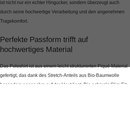
ist nicht nur ein echter Hingucker, sondern überzeugt auch
durch seine hochwertige Verarbeitung und den angenehmen
Tragekomfort.
Perfekte Passform trifft auf
hochwertiges Material
Das Poloshirt ist aus einem leicht strukturierten Piqué-Material
gefertigt, das dank des Stretch-Anteils aus Bio-Baumwolle
besonders angenehm auf der Haut liegt. Die schmale Slim-Fit-
Passform schmeichelt deiner Figur und lässt dich in jeder
Situation gut aussehen, ob beim entspannten Stadtbummel
oder beim sportlichen Einsatz auf dem Tennisplatz.