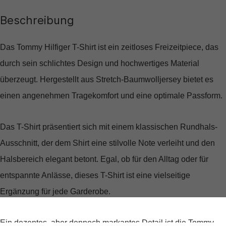
Beschreibung
Das Tommy Hilfiger T-Shirt ist ein zeitloses Freizeitpiece, das
durch sein schlichtes Design und hochwertiges Material
überzeugt. Hergestellt aus Stretch-Baumwolljersey bietet es
einen angenehmen Tragekomfort und eine optimale Passform.
Das T-Shirt präsentiert sich mit einem klassischen Rundhals-
Ausschnitt, der dem Shirt eine stilvolle Note verleiht und den
Halsbereich elegant betont. Egal, ob für den Alltag oder für
entspannte Anlässe, dieses T-Shirt ist eine vielseitige
Ergänzung für jede Garderobe.
Ein dezentes, aber dennoch markantes Detail ist die Tommy