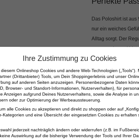
Perfekte Passf
Das Poloshirt ist aus
nur ein weiches Gefühl
Alltag sorgt. Der
Regu
eng zu sein, und biet
Ihre Zustimmung zu Cookies
Klassisch un
n diesem Onlineshop Cookies und andere Web-Technologien („Tools“).
artner (Drittanbieter) Tools, um Dein Shoppingerlebnis und unser Onli
erbung auf anderen Seiten anzuzeigen. Personenbezogene Daten können
Der
Kentkragen
und 
D, Browser- und Standort-Informationen, Nutzerverhalten), für persona
erte Anzeigen aufgrund Deines Nutzerverhaltens, sowie die Analyse in
Look, der nie aus der
ssern oder zur Optimierung der Werbeaussteuerung.
moderne Ausstrahlung,
 um alle Cookies zu akzeptieren und direkt zu shoppen oder auf „Konfig
-Kategorien und eine Übersicht der eingesetzten Cookies zu erhalten s
Look oder unter einem
swahl jederzeit nachträglich ändern oder widerrufen (z.B. im Fußberei
Details, die 
 keine Auswirkung auf die bisherige Verwendung der Tools und Ihrer Da