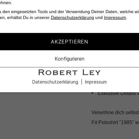
ehnen.
u den eingesetzten Tools und der Verwendung Deiner Daten, welche wi
Ein echter Hingucker 
en, erhältst Du in unserer
Datenschutzerklärung
und
Impressum
.
Brust, das dezent, ab
Poloshirt ist ein Must-
AKZEPTIEREN
Bequemer Regular 
Konfigurieren
Hochwertige Bio-B
Zeitloses Design 
Datenschutzerklärung
Impressum
Ideal für diverse A
Exklusive Details 
Verwöhne dich selbst
Fit Poloshirt "1985"
wa