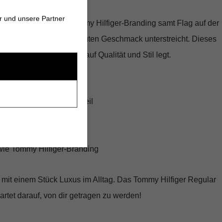
r und unsere Partner
ist das aufgestickte
Tommy Hilfiger-Branding
samt Flag auf der
er wirkungsvoll deinen guten Geschmack unterstreicht. Dieses
have für jeden, der Wert auf Qualität und Stil legt.
Fit
aumwolle mit Stretchanteil
mit modernem Touch
nlässe
wie Tommy Hilfiger-Branding
 mit einem Stück Luxus im Alltag. Das
Tommy Hilfiger Regular
rtet darauf, von dir getragen zu werden!