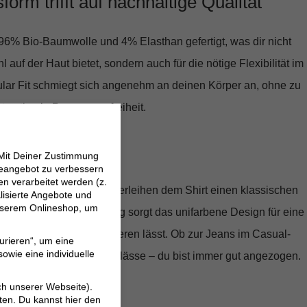
orm trifft auf nachhaltige Qualität
96% Bio-Baumwolle und 4% Elasthan
gefertigt, was dir nicht
 auf der Haut bietet, sondern auch für die nötige Flexibilität im
lar Fit
schmiegt sich angenehm an deinen Körper an, ohne zu
et optimale Bewegungsfreiheit.
d doch modern
 Mit Deiner Zustimmung
neangebot zu verbessern
 verarbeitet werden (z.
die
zweiknöpfige Leiste
verleihen dem Shirt einen klassischen
lisierte Angebote und
 unserem Onlineshop, um
 Mode kommt. Gleichzeitig sorgt das unifarbene Design für eine
 die sich leicht kombinieren lässt. Ob zur Jeans im Casual-
urieren“, um eine
owie eine individuelle
 Sakko für formellere Anlässe – du bist immer gut angezogen.
ch unserer Webseite).
begeistern
ten. Du kannst hier den