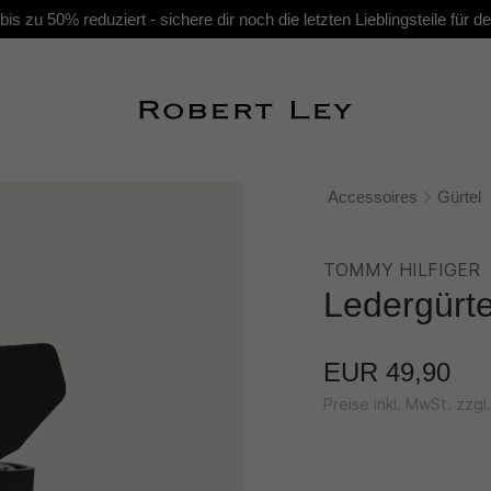
s zu 50% reduziert - sichere dir noch die letzten Lieblingsteile für
Accessoires
Gürtel
TOMMY HILFIGER
Ledergürt
EUR 49,90
Preise inkl. MwSt. zzg