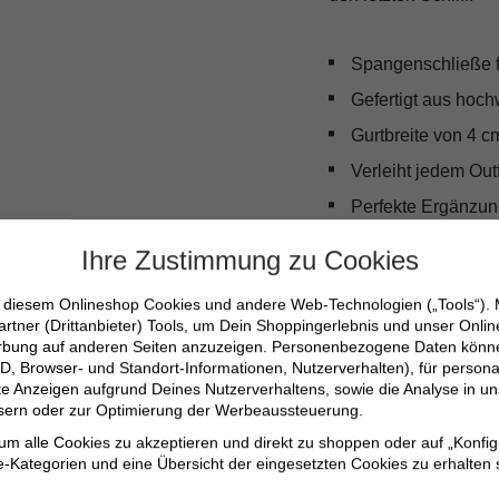
Spangenschließe f
Gefertigt aus hoch
Gurtbreite von 4 c
Verleiht jedem Out
Perfekte Ergänzung
Elegantes Accessoi
Ihre Zustimmung zu Cookies
n diesem Onlineshop Cookies und andere Web-Technologien („Tools“).
artner (Drittanbieter) Tools, um Dein Shoppingerlebnis und unser Onli
erbung auf anderen Seiten anzuzeigen. Personenbezogene Daten können
D, Browser- und Standort-Informationen, Nutzerverhalten), für persona
erte Anzeigen aufgrund Deines Nutzerverhaltens, sowie die Analyse in
Produktdetail
ssern oder zur Optimierung der Werbeaussteuerung.
 um alle Cookies zu akzeptieren und direkt zu shoppen oder auf „Konfig
Produktnummer:
-Kategorien und eine Übersicht der eingesetzten Cookies zu erhalten s
Farben: