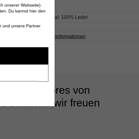
ch unserer Webseite).
Unifarben
ten. Du kannst hier den
Obermaterial: 100% Leder
r und unsere Partner
Basic
Herstellerinformationen
 unseren Stores von
s beraten - wir freuen