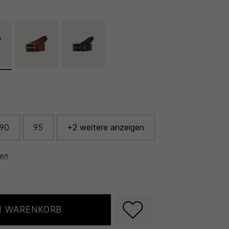
90
95
+2 weitere anzeigen
nen
N WARENKORB