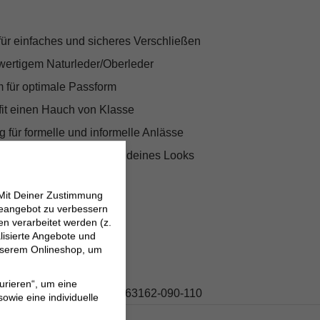
ür einfaches und sicheres Verschließen
wertigem Naturleder/Oberleder
m für optimale Passform
fit einen Hauch von Klasse
 für formelle und informelle Anlässe
re für den letzten Schliff deines Looks
 Mit Deiner Zustimmung
neangebot zu verbessern
 verarbeitet werden (z.
lisierte Angebote und
 unserem Onlineshop, um
s
urieren“, um eine
355.E367863162-090-110
owie eine individuelle
Schwarz