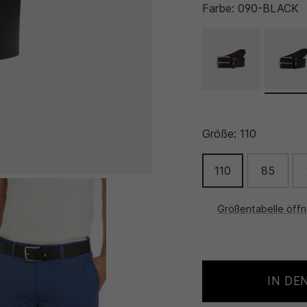
Farbe:
090-BLACK
Größe:
110
110
85
Größentabelle öff
IN DE