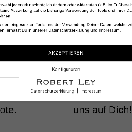
swahl jederzeit nachträglich ändern oder widerrufen (z.B. im Fußberei
Muster:
 keine Auswirkung auf die bisherige Verwendung der Tools und Ihrer Da
ehnen.
Material:
u den eingesetzten Tools und der Verwendung Deiner Daten, welche wi
Typ:
en, erhältst Du in unserer
Datenschutzerklärung
und
Impressum
.
Hersteller:
AKZEPTIEREN
Konfigurieren
KUNDENSERVICE
Lass Dich in
Datenschutzerklärung
Impressum
nd die
unseren Profi
ote.
uns auf Dich!