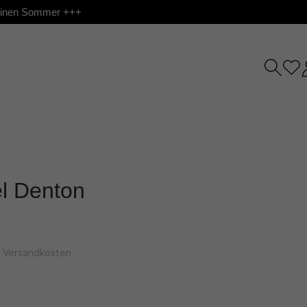
 deinen Sommer +++
el Denton
l. Versandkosten