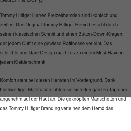
Tommy Hilfiger Herren Freizeithemden sind ikonisch und
zeitlos. Das Original Tommy Hilfiger Hemd besticht durch
seinen klassischen Schnitt und einen Button-Down-Kragen,
der jedem Outfit eine gewisse Raffinesse verleiht. Das
schlichte und klare Design macht es zu einem Must-Have in
jedem Kleiderschrank.
Komfort steht bei diesen Hemden im Vordergrund. Dank
hochwertiger Materialien fühlen sie sich den ganzen Tag über
angenehm auf der Haut an. Die geknöpften Manschetten und
das Tommy Hilfiger Branding verleihen dem Hemd das
gewisse Etwas.