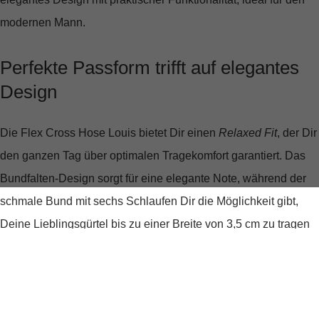
modernen Mann.
Perfekte Passform trifft auf elegantes
Design
Die
Flex Cross Hose Louis
bietet Dir einen
Relaxed Fit
, der Dir
den ganzen Tag über optimalen Tragekomfort garantiert. Das
Bundfalten-Design sorgt für eine elegante Note, während der
schmale Bund mit sechs Schlaufen Dir die Möglichkeit gibt,
Deine Lieblingsgürtel bis zu einer Breite von 3,5 cm zu tragen
und so Deinen individuellen Stil zu unterstreichen.
Moderner Schnitt für vielseitige
Kombinationsmöglichkeiten