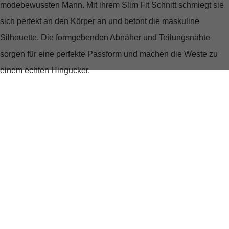
modebewussten Mann. Mit ihrem Slim Fit Schnitt schmiegt sie
sich perfekt an den Körper an und betont die maskuline
Silhouette. Die formgebenden Abnäher und Teilungsnähte
sorgen für eine perfekte Passform und machen die Weste zu
einem echten Hingucker.
Die zwei Leistentaschen bieten ausreichend Platz für wichtige
Utensilien. Der V-Ausschnitt verleiht der Weste eine elegante
Note, während die durchgehende Knopfleiste für einen
klassischen Look sorgt.
Slim Fit
formgebende Abnäher und Teilungsnähte
zwei Leistentaschen