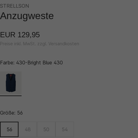
STRELLSON
Anzugweste
EUR 129,95
Preise inkl. MwSt. zzgl. Versandkosten
Farbe:
430-Bright Blue 430
Größe:
56
56
48
50
54