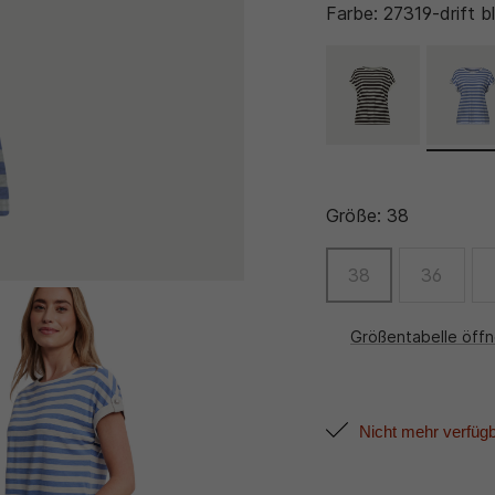
Farbe:
27319-drift b
Größe:
38
38
36
Größentabelle öff
Nicht mehr verfüg