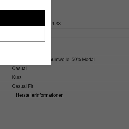
s
338.A325059-27319-38
Blau
Gestreift
Rundhals
50% organische Baumwolle, 50% Modal
Casual
Kurz
Casual Fit
Herstellerinformationen