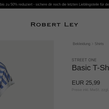
s zu 50% reduziert - sichere dir noch die letzten Lieblingsteile für
Bekleidung
Shirts
STREET ONE
Basic T-Sh
EUR 25,99
Preise inkl. MwSt. zzg