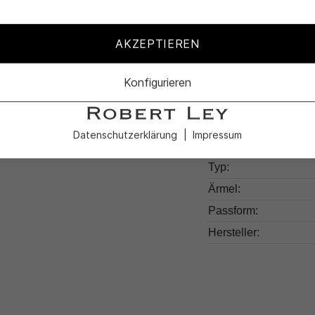
Produktdetail
AKZEPTIEREN
Produktnummer:
Farben:
Konfigurieren
Muster:
Kragen:
Datenschutzerklärung
Impressum
Material:
Typ:
Ärmel:
Passform:
Hersteller: