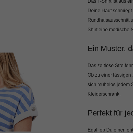
Das T-Shirt ist aus 
Deine Haut schmiegt 
Rundhalsausschnitt
u
Shirt eine modische 
Ein Muster, 
Das zeitlose Streifen
Ob zu einer lässigen 
sich mühelos jedem St
Kleiderschrank.
Perfekt für j
Egal, ob Du einen ent