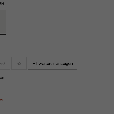
lue
40
42
+1 weiteres anzeigen
nen
bar