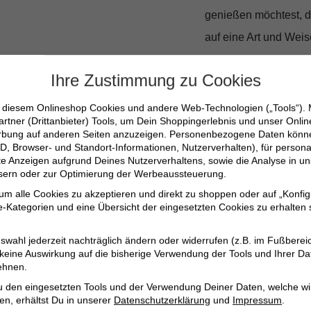
genießen möchtest, di
auf eine Art und Weise
Ihre Zustimmung zu Cookies
Weicher Baumwoll-
Zeitloses Streifenm
n diesem Onlineshop Cookies und andere Web-Technologien („Tools“).
artner (Drittanbieter) Tools, um Dein Shoppingerlebnis und unser Onli
Modische Knopfdet
erbung auf anderen Seiten anzuzeigen. Personenbezogene Daten können
Ideal für den Casu
D, Browser- und Standort-Informationen, Nutzerverhalten), für persona
erte Anzeigen aufgrund Deines Nutzerverhaltens, sowie die Analyse in
Vielseitig einsetzb
ssern oder zur Optimierung der Werbeaussteuerung.
 um alle Cookies zu akzeptieren und direkt zu shoppen oder auf „Konfig
-Kategorien und eine Übersicht der eingesetzten Cookies zu erhalten s
Greif zu und mach die
Deiner Garderobe. Es
swahl jederzeit nachträglich ändern oder widerrufen (z.B. im Fußberei
 keine Auswirkung auf die bisherige Verwendung der Tools und Ihrer Da
ehnen.
u den eingesetzten Tools und der Verwendung Deiner Daten, welche wi
en, erhältst Du in unserer
Datenschutzerklärung
und
Impressum
.