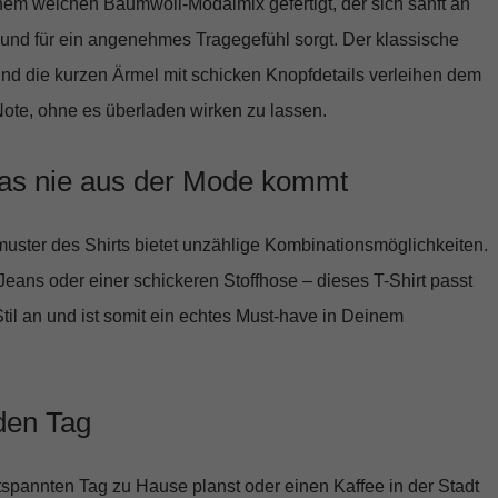
einem weichen
Baumwoll-Modalmix
gefertigt, der sich sanft an
und für ein angenehmes Tragegefühl sorgt. Der klassische
nd die kurzen Ärmel mit schicken Knopfdetails verleihen dem
Note, ohne es überladen wirken zu lassen.
das nie aus der Mode kommt
muster des Shirts bietet unzählige Kombinationsmöglichkeiten.
Jeans oder einer schickeren Stoffhose – dieses T-Shirt passt
il an und ist somit ein echtes Must-have in Deinem
eden Tag
spannten Tag zu Hause planst oder einen Kaffee in der Stadt