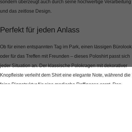
sondern überzeugt auch durch seine hochwertige Verarbeitung
und das zeitlose Design.
Perfekt für jeden Anlass
Ob für einen entspannten Tag im Park, einen lässigen Bürolook
oder für das Treffen mit Freunden – dieses Poloshirt passt sich
jeder Situation an. Der klassische
Polokragen mit dekorativer
Knopfleiste
verleiht dem Shirt eine elegante Note, während die
feine Rippstruktur
für eine modische Raffinesse sorgt. Das
unifarbene Design macht es super leicht zu kombinieren – sei
es mit Jeans, Shorts oder sogar einem leichten Sommerrock.
Tragekomfort, der begeistert