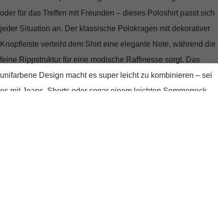
oder für das Treffen mit Freunden – dieses Poloshirt passt sich
jeder Situation an. Der klassische
Polokragen mit dekorativer
Knopfleiste
verleiht dem Shirt eine elegante Note, während die
feine Rippstruktur
für eine modische Raffinesse sorgt. Das
unifarbene Design macht es super leicht zu kombinieren – sei
es mit Jeans, Shorts oder sogar einem leichten Sommerrock.
Tragekomfort, der begeistert
Das Shirt ist aus
97% organischer Baumwolle und 3%
Elasthan
gefertigt, was Dir ein unglaublich weiches
Tragegefühl bietet. Die leichte Stretch-Qualität sorgt dafür, dass
das Poloshirt sich perfekt Deinem Körper anpasst, ohne
einzuengen. So genießt Du volle Bewegungsfreiheit bei allem,