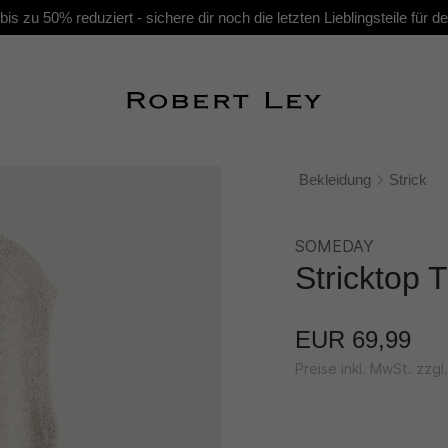
s zu 50% reduziert - sichere dir noch die letzten Lieblingsteile für
Bekleidung
Strick
SOMEDAY
Stricktop
EUR 69,99
Preise inkl. MwSt. zzg