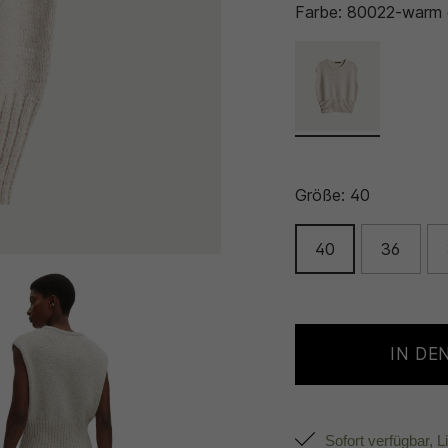
Farbe:
80022-warm 
Größe:
40
40
36
IN DE
Sofort verfügbar, L