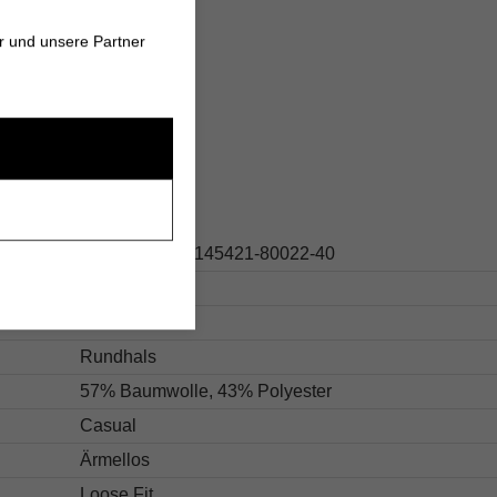
und langlebig
rbar für jeden Anlass
r und unsere Partner
s
404.10560514145421-80022-40
Beige
Strukturiert
Rundhals
57% Baumwolle, 43% Polyester
Casual
Ärmellos
Loose Fit