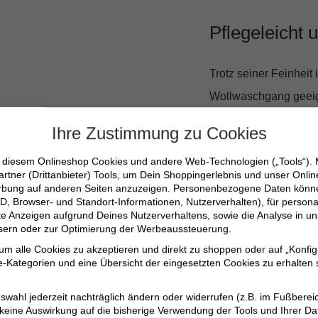
Pflegeleicht 
Trotz seiner Feinheit 
Wollwaschgang geeigne
es lange schön und f
Ihre Zustimmung zu Cookies
n diesem Onlineshop Cookies und andere Web-Technologien („Tools“).
Genieße den Tag in vo
artner (Drittanbieter) Tools, um Dein Shoppingerlebnis und unser Onli
seinen Tragekomfort, 
erbung auf anderen Seiten anzuzeigen. Personenbezogene Daten können
D, Browser- und Standort-Informationen, Nutzerverhalten), für persona
have, das in keinem K
erte Anzeigen aufgrund Deines Nutzerverhaltens, sowie die Analyse in
ssern oder zur Optimierung der Werbeaussteuerung.
 um alle Cookies zu akzeptieren und direkt zu shoppen oder auf „Konfig
Weicher Materialm
-Kategorien und eine Übersicht der eingesetzten Cookies zu erhalten s
Lockere, schmeic
swahl jederzeit nachträglich ändern oder widerrufen (z.B. im Fußberei
Modischer Melange
 keine Auswirkung auf die bisherige Verwendung der Tools und Ihrer Da