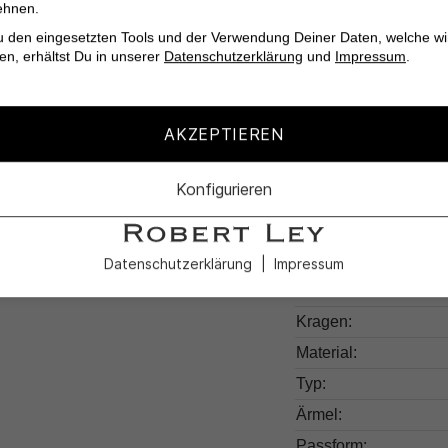
Leicht zu pflegen 
ehnen.
Vielseitig kombinie
u den eingesetzten Tools und der Verwendung Deiner Daten, welche wi
en, erhältst Du in unserer
Datenschutzerklärung
und
Impressum
.
AKZEPTIEREN
Produktdetail
Konfigurieren
Produktnummer:
Farben:
Datenschutzerklärung
Impressum
Muster:
Kragen:
Material:
Typ:
Ärmel:
Passform: