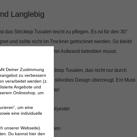
und Langlebig
ist das Stricktop Tuvalen leicht zu pflegen. Es ist für den 30°
t und sollte nicht im Trockner getrocknet werden. So bleibt
ormstabil, ohne dass Du viel Aufwand betreiben musst.
 Mit Deiner Zustimmung
llen Zügen mit dem Stricktop Tuvalen, das nicht nur durch
neangebot zu verbessern
sondern auch durch sein stilvolles Design überzeugt. Ein Must-
 verarbeitet werden (z.
lisierte Angebote und
leiderschrank fehlen sollte!
 unserem Onlineshop, um
urieren“, um eine
ix aus Baumwolle und Polyester
owie eine individuelle
helnde Passform
ch unserer Webseite).
-Effekt und Strickbündchen
ten. Du kannst hier den