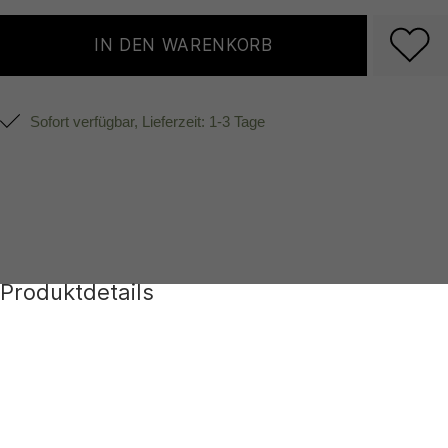
IN DEN WARENKORB
Sofort verfügbar, Lieferzeit: 1-3 Tage
Produktdetails
Produktnummer:
332.QS_001-9-35-38
Farben:
Schwarz
Hersteller:
Herstellerinformationen