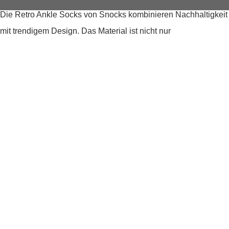
Die Retro Ankle Socks von Snocks kombinieren Nachhaltigkeit
mit trendigem Design. Das Material ist nicht nur
umweltfreundlich, sondern auch extrem weich, was deinen
Füßen schmeichelt und den ganzen Tag über für Komfort sorgt.
Das klassische, zeitlose Design macht diese Socken zum
perfekten Begleiter für jede Gelegenheit, ob im Büro oder beim
entspannten Stadtbummel.
Perfekte Passform
Dank des dehnbaren Elastans passen sich die Socken ideal
deiner Fußform an und bieten einen rutschfesten Sitz, der nicht
einschnürt. So kannst du dich auf einen sicheren und
bequemen Sitz verlassen, der dich durch deinen aktiven Tag