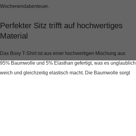
Wochenendabenteuer.
Perfekter Sitz trifft auf hochwertiges
Material
Das Boxy T-Shirt ist aus einer hochwertigen Mischung aus
95% Baumwolle und 5% Elasthan
gefertigt, was es unglaublich
weich und gleichzeitig elastisch macht. Die Baumwolle sorgt
für ein angenehmes Tragegefühl auf der Haut, während der
Elasthananteil eine leichte Dehnbarkeit bietet, die sich Deinen
Bewegungen anpasst.
Ein Design, das Eindruck macht