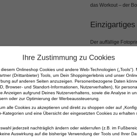
das Workout – der Bo
Einzigartiges
Der auffällige Fotopr
eine moderne und juge
Ihre Zustimmung zu Cookies
und dich aus der Mas
n diesem Onlineshop Cookies und andere Web-Technologien („Tools“).
artner (Drittanbieter) Tools, um Dein Shoppingerlebnis und unser Onli
Weiche Materialmi
erbung auf anderen Seiten anzuzeigen. Personenbezogene Daten können
D, Browser- und Standort-Informationen, Nutzerverhalten), für persona
Lässiger Schnitt, d
erte Anzeigen aufgrund Deines Nutzerverhaltens, sowie die Analyse in
ssern oder zur Optimierung der Werbeaussteuerung.
Stilvolles Design m
 um alle Cookies zu akzeptieren und direkt zu shoppen oder auf „Konfig
Vielseitig kombini
-Kategorien und eine Übersicht der eingesetzten Cookies zu erhalten s
Qualitätsprodukt v
swahl jederzeit nachträglich ändern oder widerrufen (z.B. im Fußberei
 keine Auswirkung auf die bisherige Verwendung der Tools und Ihrer Da