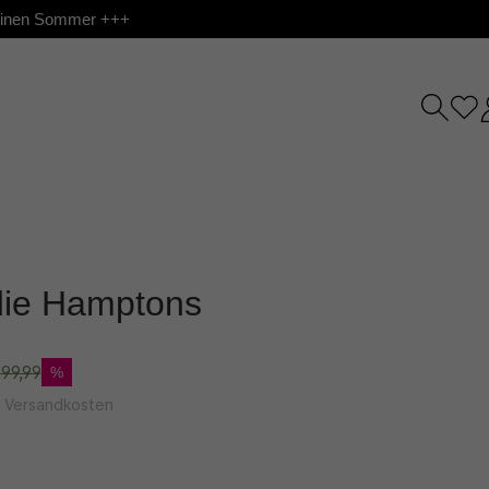
 deinen Sommer +++
ie Hamptons
99,99
%
l. Versandkosten