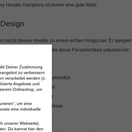
xy Hoodie Hamptons ist immer eine gute Wahl.
 Design
int macht diesen Hoodie zu einem echten Hingucker. Er spiegelt
ndliche Ästhetik wider, die deine Persönlichkeit unterstreicht
se hervorhebt.
 Mit Deiner Zustimmung
neangebot zu verbessern
schung für höchsten Tragekomfort
 verarbeitet werden (z.
lisierte Angebote und
er sich jeder Figur anpasst
 unserem Onlineshop, um
it einzigartigem Fotoprint
urieren“, um eine
erbar für verschiedene Anlässe
owie eine individuelle
on Smith & Soul
ch unserer Webseite).
ten. Du kannst hier den