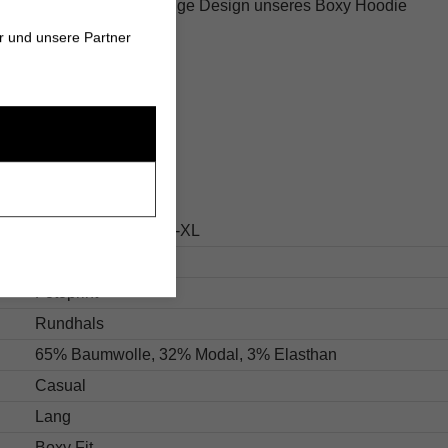
 Komfort und das einzigartige Design unseres Boxy Hoodie
inen individuellen Stil!
r und unsere Partner
s
331.0426-0459-104-XL
Weiß
Fotoprint
Rundhals
65% Baumwolle, 32% Modal, 3% Elasthan
Casual
Lang
Boxy Fit