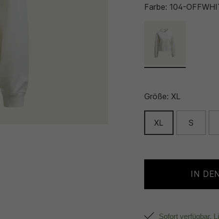
Farbe:
104-OFFWHI
Größe:
XL
XL
S
IN DE
Sofort verfügbar, L