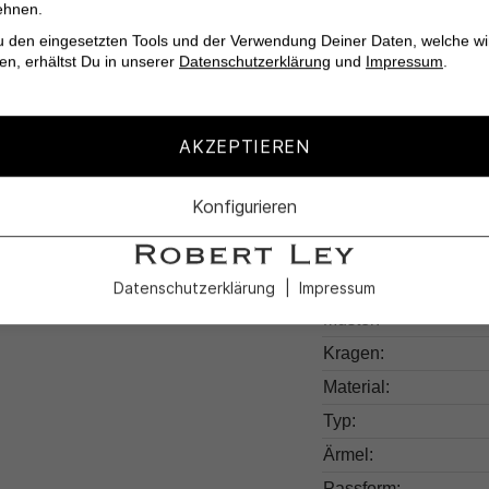
Verliebe dich in den
ehnen.
Hamptons und zeige de
u den eingesetzten Tools und der Verwendung Deiner Daten, welche wi
en, erhältst Du in unserer
Datenschutzerklärung
und
Impressum
.
AKZEPTIEREN
Produktdetail
Konfigurieren
Produktnummer:
Farben:
Datenschutzerklärung
Impressum
Muster:
Kragen:
Material:
Typ:
Ärmel:
Passform: