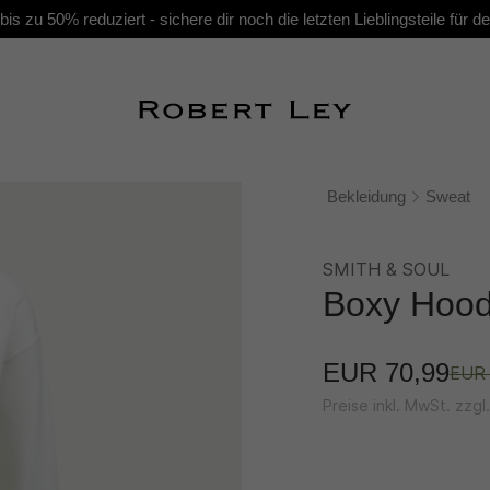
s zu 50% reduziert - sichere dir noch die letzten Lieblingsteile für
Bekleidung
Sweat
SMITH & SOUL
Boxy Hood
EUR 70,99
EUR 
Preise inkl. MwSt. zzg