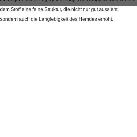
dem Stoff eine feine Struktur, die nicht nur gut aussieht,
sondern auch die Langlebigkeit des Hemdes erhöht.
Design, das überzeugt
Der
moderne Kentkragen
und der schicke Druck dieses
Business Hemdes sorgen für einen zeitgemäßen Look, der in
keiner Garderobe fehlen sollte. Die halblangen Ärmel bieten
eine perfekte Balance zwischen formell und casual, ideal für
warme Tage oder für das Layering unter einem Blazer.
Passform, die passt
Dank der
Regular Fit-Passform
bietet das Hemd genügend