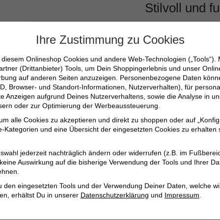
Stilvoll und 
Egal, ob für einen ku
Ihre Zustimmung zu Cookies
dieser Weekender ist d
n diesem Onlineshop Cookies und andere Web-Technologien („Tools“).
mühelos jedem Look a
artner (Drittanbieter) Tools, um Dein Shoppingerlebnis und unser Onli
erbung auf anderen Seiten anzuzeigen. Personenbezogene Daten können
D, Browser- und Standort-Informationen, Nutzerverhalten), für persona
erte Anzeigen aufgrund Deines Nutzerverhaltens, sowie die Analyse in
100% edles Leder
ssern oder zur Optimierung der Werbeaussteuerung.
Verstellbarer und 
 um alle Cookies zu akzeptieren und direkt zu shoppen oder auf „Konfig
Praktische Außen-
-Kategorien und eine Übersicht der eingesetzten Cookies zu erhalten s
Stilvolles, gewebt
swahl jederzeit nachträglich ändern oder widerrufen (z.B. im Fußberei
Perfekt für Woche
 keine Auswirkung auf die bisherige Verwendung der Tools und Ihrer Da
ehnen.
u den eingesetzten Tools und der Verwendung Deiner Daten, welche wi
Verwöhne dich mit di
en, erhältst Du in unserer
Datenschutzerklärung
und
Impressum
.
praktisch, sondern au