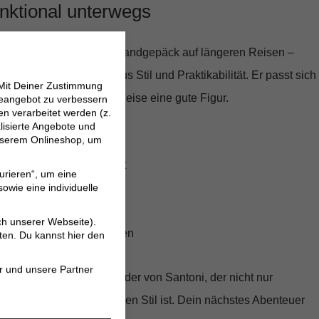
funktional unterwegs
rzen Städtetrip oder als Handgepäck auf längeren Reisen –
ie perfekte Mischung aus Stil und Praktikabilität. Er passt sich
 Mit Deiner Zustimmung
n und macht auf jeder Reise eine gute Figur.
neangebot zu verbessern
 verarbeitet werden (z.
lisierte Angebote und
 unserem Onlineshop, um
 innen und außen
abnehmbarer Schultergurt
urieren“, um eine
 und Innentaschen
owie eine individuelle
es Lederdesign
ch unserer Webseite).
nendtrips und kurze Reisen
ten. Du kannst hier den
r und unsere Partner
esem luxuriösen Weekender von Santoni, der nicht nur
ch ein Statement in Sachen Stil ist. Dein nächstes Abenteuer