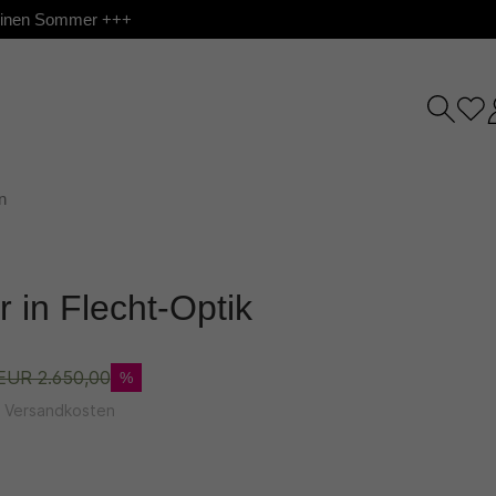
 deinen Sommer +++
n
in Flecht-Optik
EUR 2.650,00
%
l. Versandkosten