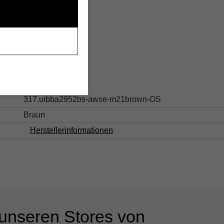
s
317.uibba2952bs-awse-m21brown-OS
Braun
Herstellerinformationen
 unseren Stores von