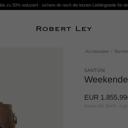
s zu 50% reduziert - sichere dir noch die letzten Lieblingsteile für
Accessoires
Tasche
SANTONI
Weekender 
EUR 1.855,99
Preise inkl. MwSt. zzg