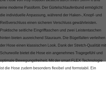
eine moderne Passform. Der Gürtelschlaufenbund ermöglicht
die individuelle Anpassung, während der Haken-, Knopf- und
Reißverschluss einen sicheren Verschluss gewährleisten.
Praktische seitliche Eingrifftaschen und zwei Leistentaschen
hinten bieten ausreichend Stauraum. Die Bügelfalten verleihen
der Hose einen klassischen Look. Dank der Stretch-Qualität mit
Schurwolle bietet die Hose ein angenehmes Tragegefühl und
optimale Bewegungsfreiheit. Mit der smart FLEX Technologie
ist die Hose zudem besonders flexibel und formstabil. Ein
hochwertiges Kleidungsstück, das in keinem Kleiderschrank
fehlen sollte.
Hose von Roy Robson mit Slim-Fit und moderner Passform
Gürtelschlaufenbund, Haken-, Knopf- und Reißverschluss