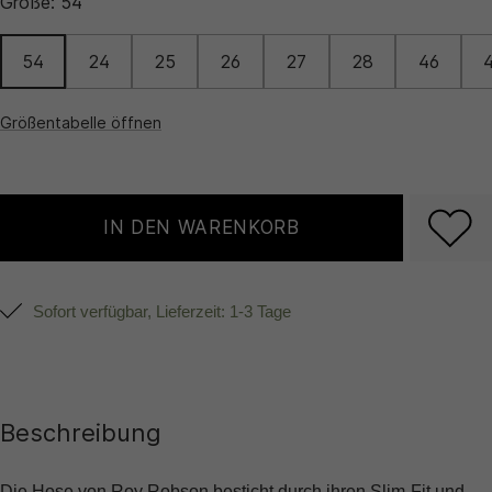
Größe:
54
54
24
25
26
27
28
46
Größentabelle öffnen
IN DEN WARENKORB
Sofort verfügbar, Lieferzeit: 1-3 Tage
Beschreibung
Die Hose von Roy Robson besticht durch ihren Slim-Fit und