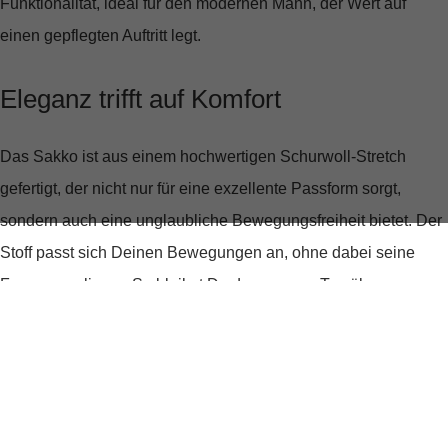
Funktionalität, ideal für den modernen Mann, der Wert auf
einen gepflegten Auftritt legt.
Eleganz trifft auf Komfort
Das Sakko ist aus einem hochwertigen
Schurwoll-Stretch
gefertigt, der nicht nur für eine
exzellente Passform
sorgt,
sondern auch eine unglaubliche Bewegungsfreiheit bietet. Der
Stoff passt sich Deinen Bewegungen an, ohne dabei seine
Form zu verlieren. So bleibst Du den ganzen Tag über
komfortabel und siehst dabei stets tadellos aus.
Ein Design, das überzeugt
Das Design des Sakkos ist bewusst schlicht gehalten, um eine