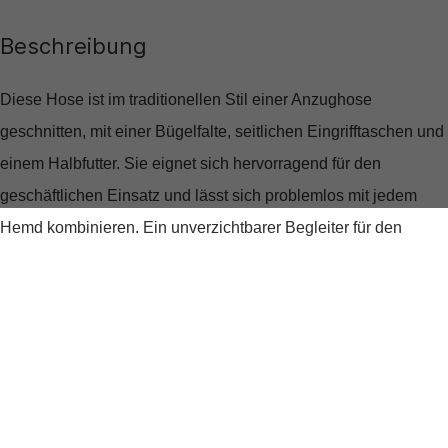
Beschreibung
Diese Hose ist im traditionellen Stil einer Anzughose
geschnitten, mit einer Bügelfalte, seitlichen Eingrifftaschen und
einem Halbfutter. Sie eignet sich hervorragend für den
geschäftlichen Einsatz und lässt sich problemlos mit jedem
Hemd kombinieren. Ein unverzichtbarer Begleiter für den
Business-Alltag.
Produktdetails
Produktnummer:
309.S01050081267500-A410-26
Farben:
Blau