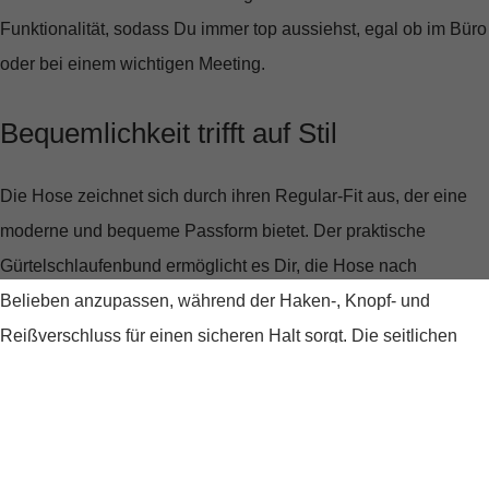
Funktionalität, sodass Du immer top aussiehst, egal ob im Büro
oder bei einem wichtigen Meeting.
Bequemlichkeit trifft auf Stil
Die Hose zeichnet sich durch ihren
Regular-Fit
aus, der eine
moderne und bequeme Passform bietet. Der praktische
Gürtelschlaufenbund
ermöglicht es Dir, die Hose nach
Belieben anzupassen, während der Haken-, Knopf- und
Reißverschluss für einen sicheren Halt sorgt. Die
seitlichen
Eingrifftaschen
und zwei Leistentaschen hinten bieten nicht nur
praktischen Stauraum, sondern auch einen Ort, um Deine
Hände lässig zu verstauen.