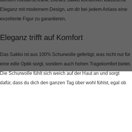
Eleganz mit modernem Design, um dir bei jedem Anlass eine
exzellente Figur zu garantieren.
Eleganz trifft auf Komfort
Das Sakko ist aus
100% Schurwolle
gefertigt, was nicht nur für
eine edle Optik sorgt, sondern auch hohen Tragekomfort bietet.
Die Schurwolle fühlt sich weich auf der Haut an und sorgt
dafür, dass du dich den ganzen Tag über wohl fühlst, egal ob
bei Meetings oder geschäftlichen Dinner-Events.
Design, das überzeugt
Der klassische
Reverskragen
und der schlichte, unifarbene