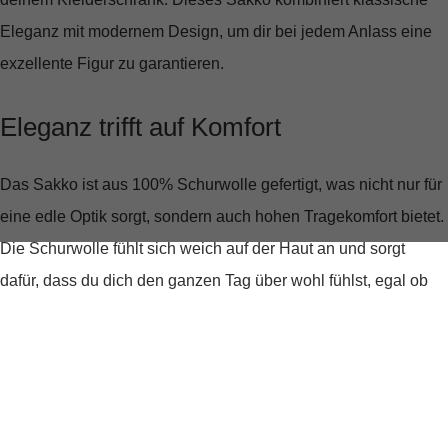
Eleganz mit modernem Design, um dir bei jedem Anlass eine
exzellente Figur zu garantieren.
Eleganz trifft auf Komfort
Das Sakko ist aus
100% Schurwolle
gefertigt, was nicht nur für
eine edle Optik sorgt, sondern auch hohen Tragekomfort bietet.
Die Schurwolle fühlt sich weich auf der Haut an und sorgt
dafür, dass du dich den ganzen Tag über wohl fühlst, egal ob
bei Meetings oder geschäftlichen Dinner-Events.
Design, das überzeugt
Der klassische
Reverskragen
und der schlichte, unifarbene