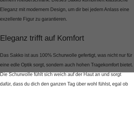
Eleganz mit modernem Design, um dir bei jedem Anlass eine
exzellente Figur zu garantieren.
Eleganz trifft auf Komfort
Das Sakko ist aus
100% Schurwolle
gefertigt, was nicht nur für
eine edle Optik sorgt, sondern auch hohen Tragekomfort bietet.
Die Schurwolle fühlt sich weich auf der Haut an und sorgt
dafür, dass du dich den ganzen Tag über wohl fühlst, egal ob
bei Meetings oder geschäftlichen Dinner-Events.
Design, das überzeugt
Der klassische
Reverskragen
und der schlichte, unifarbene