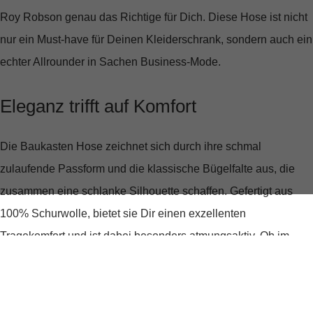
Roy Robson
genau das Richtige für Dich. Diese Hose ist nicht
nur ein Must-have für Deinen Kleiderschrank, sondern auch ein
echter Allrounder in Sachen Business-Mode.
Eleganz trifft auf Komfort
Die Baukasten Hose zeichnet sich durch ihre
schmal
zulaufende Passform
und die klassische Bügelfalte aus, die
zusammen eine schlanke Silhouette schaffen. Gefertigt aus
100% Schurwolle
, bietet sie Dir einen exzellenten
Tragekomfort und ist dabei besonders atmungsaktiv. Ob im
Büro oder bei einem wichtigen Meeting, mit dieser Hose bist
Du immer bestens gekleidet.