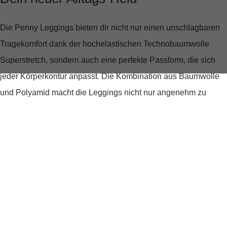
Die Penny Leggings bieten dir nicht nur einen
unschlagbaren
Tragekomfort
dank der hochelastischen Technobaumwolle
Superstretch, sondern auch eine
perfekte Passform
, die sich
jeder Körperkontur anpasst. Die Kombination aus Baumwolle
und Polyamid macht die Leggings nicht nur angenehm zu
tragen, sondern verleiht ihnen auch einen leichten Glanz, der
deine Outfits aufwertet.
Stil trifft auf Komfort
Mit einer normalen Leibhöhe und einem schmalen Beinverlauf
schmeichelt Penny jeder Figur. Die feinen Details, wie die
kleine Schlitze am Saum und die Teilungsnaht hinten, fügen