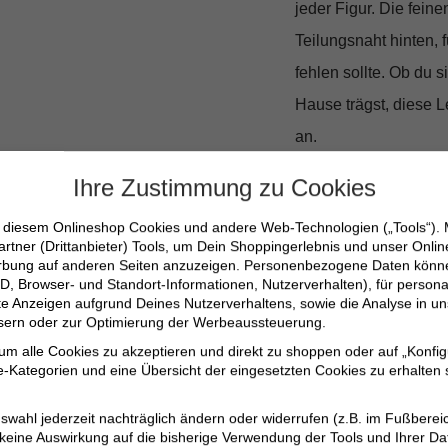
jeder Figur. Die fein
Teilungsnaht hinten, 
fehlen sollte. Ob du 
Hause trägst, diese
an.
Ihre Zustimmung zu Cookies
Qualität, die
n diesem Onlineshop Cookies und andere Web-Technologien („Tools“).
artner (Drittanbieter) Tools, um Dein Shoppingerlebnis und unser Onli
Die Materialzusammen
erbung auf anderen Seiten anzuzeigen. Personenbezogene Daten können
D, Browser- und Standort-Informationen, Nutzerverhalten), für persona
Langlebigkeit und Pfl
erte Anzeigen aufgrund Deines Nutzerverhaltens, sowie die Analyse in
Baumwolle und 7% Ela
ssern oder zur Optimierung der Werbeaussteuerung.
 um alle Cookies zu akzeptieren und direkt zu shoppen oder auf „Konfig
Formstabilität und ei
-Kategorien und eine Übersicht der eingesetzten Cookies zu erhalten s
Bi-elastische Tec
swahl jederzeit nachträglich ändern oder widerrufen (z.B. im Fußberei
 keine Auswirkung auf die bisherige Verwendung der Tools und Ihrer Da
Schmeichelnde Pas