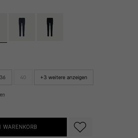
36
40
+3 weitere anzeigen
nen
N WARENKORB