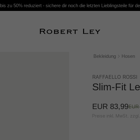
s zu 50% reduziert - sichere dir noch die letzten Lieblingsteile für
Bekleidung
Hosen
RAFFAELLO ROSSI
Slim-Fit L
EUR 83,99
EUR 
Preise inkl. MwSt. zzg