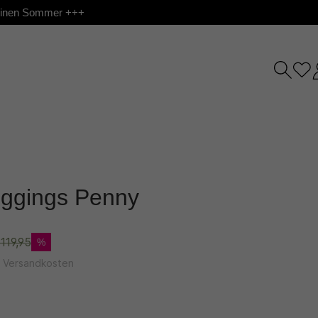
 deinen Sommer +++
eggings Penny
119,95
%
l. Versandkosten