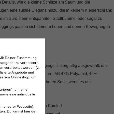
en Details, wie die kleine Schlitze am Saum und die
fügen eine subtile Eleganz hinzu, die in keinem Kleiderschrank
sie im Büro, beim entspannten Stadtbummel oder sogar zu
 Leggings passen sich deinem Leben und deinen Bewegungen
 überzeugt
 Mit Deiner Zustimmung
neangebot zu verbessern
setzung der Penny Leggings ist sorgfältig ausgewählt, um
 verarbeitet werden (z.
lisierte Angebote und
egeleichtigkeit zu garantieren. Mit 47% Polyamid, 46%
 unserem Onlineshop, um
sthan bist du auf der sicheren Seite, wenn es um
urieren“, um eine
nfache Pflege geht.
owie eine individuelle
hnobaumwolle für höchsten Komfort
ch unserer Webseite).
ten. Du kannst hier den
sform mit schmalem Beinverlauf