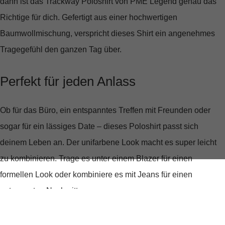
dann ist das
Trackway Poloshirt von PME Legend
genau das
Richtige für dich. Gefertigt aus einer hochwertigen
Baumwollmischung, verspricht dieses Shirt ein angenehmes
Tragegefühl den ganzen Tag über.
Perfekt für jeden Anlass
Ob für das Büro, ein entspanntes Treffen mit Freunden oder
sogar für ein lässiges Date – dieses Poloshirt passt sich
deinem Leben an. Der
unifarbene Look
macht es super leicht
zu kombinieren. Trage es unter einem Blazer für einen
formellen Look oder kombiniere es mit Jeans für einen
entspannten Nachmittag.
Einzigartige Details, die begeistern