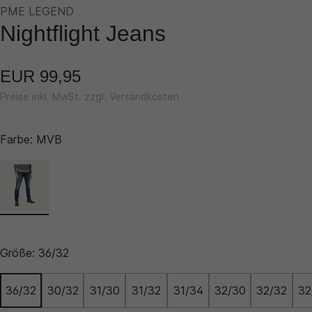
PME LEGEND
Nightflight Jeans
EUR 99,95
Preise inkl. MwSt. zzgl. Versandkosten
Farbe:
MVB
Größe:
36/32
36/32
30/32
31/30
31/32
31/34
32/30
32/32
32