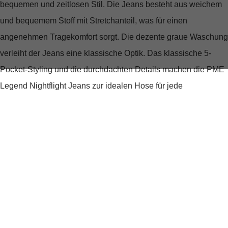
bequemen und zeitlosen Stil. Die Jeans besteht aus weichem
und bequemem Stoff mit Stretchanteil, was für einen
angenehmen Tragekomfort sorgt. Die dezente graue Waschung
verleiht der Jeans eine klassische Optik. Das klassische 5-
Pocket-Styling und die durchdachten Details machen die PME
Legend Nightflight Jeans zur idealen Hose für jede
Gelegenheit.
tiefer Bund
gerades Bein
Weicher Stoff mit Stretchanteil für Tragekomfort
Dezente graue Waschung
Klassisches 5-Pocket-Styling