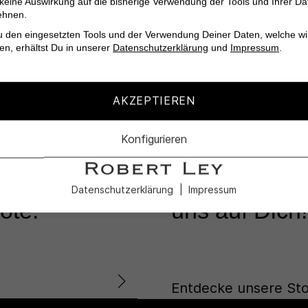
 keine Auswirkung auf die bisherige Verwendung der Tools und Ihrer Da
ehnen.
u den eingesetzten Tools und der Verwendung Deiner Daten, welche wi
en, erhältst Du in unserer
Datenschutzerklärung
und
Impressum
.
AKZEPTIEREN
KUNDENSERVICE
Konfigurieren
Lass Dich in
nd die
unseren Profi
Datenschutzerklärung
Impressum
ote.
uns auf Dich!
Entdecke unsere Sto