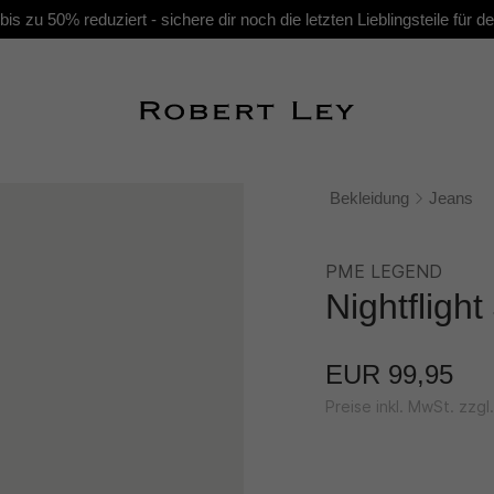
s zu 50% reduziert - sichere dir noch die letzten Lieblingsteile für
Bekleidung
Jeans
PME LEGEND
Nightfligh
EUR 99,95
Preise inkl. MwSt. zzg