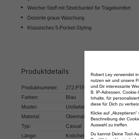
Weicher Stoff mit Stretchanteil für Tragekomfort
Dezente graue Waschung
Klassisches 5-Pocket-Styling
Produktdetails
Robert Ley verwendet i
nutzen wir und unsere P
und Dir interessante W
Produktnummer:
272.PTR120-MVB-MVB-32/30
B. IP-Adressen, Cookie-I
Farben:
Blau
Inhalte, für personalisi
diese für Dich zu verbe
Muster:
Unifarben
Klicke auf „Akzeptieren“
Material:
Obermaterial: 93% Baumwolle, 6
Beschreibung der Cookie
Auswahl zu treffen.
Typ:
Casual
Du kannst Deine Tool-Au
Länge:
Knöchellang