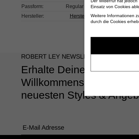
Der Widerruf hat jedoch
Passform:
Regular Fit
Einsatz von Cookies abl
Weitere Informationen z
Hersteller:
Herstellerinformationen
durch die Cookies erheb
ROBERT LEY NEWSLETTER
Erhalte Deinen 10%
Willkommensgutschein u
neuesten Styles & Angeb
E-Mail Adresse