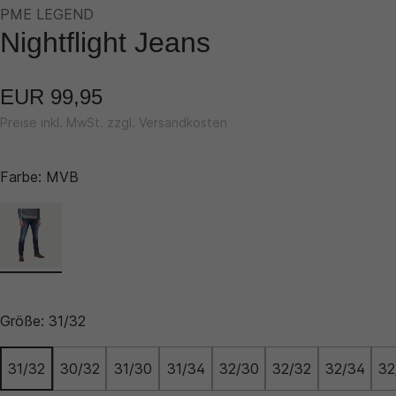
PME LEGEND
Nightflight Jeans
EUR 99,95
Preise inkl. MwSt. zzgl. Versandkosten
Farbe:
MVB
Größe:
31/32
31/32
30/32
31/30
31/34
32/30
32/32
32/34
32