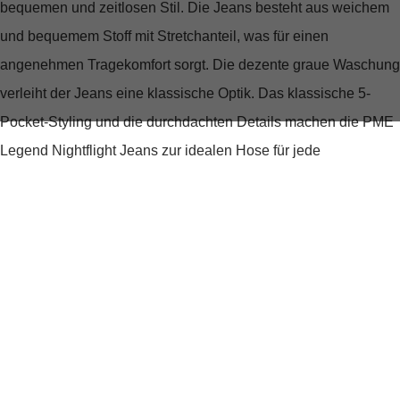
bequemen und zeitlosen Stil. Die Jeans besteht aus weichem
und bequemem Stoff mit Stretchanteil, was für einen
angenehmen Tragekomfort sorgt. Die dezente graue Waschung
verleiht der Jeans eine klassische Optik. Das klassische 5-
Pocket-Styling und die durchdachten Details machen die PME
Legend Nightflight Jeans zur idealen Hose für jede
Gelegenheit.
tiefer Bund
gerades Bein
Weicher Stoff mit Stretchanteil für Tragekomfort
Dezente graue Waschung
Klassisches 5-Pocket-Styling