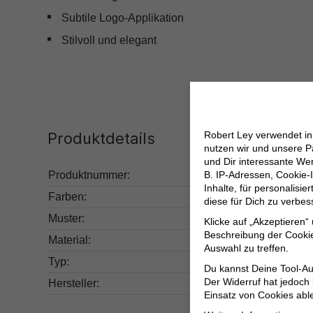
Subtile Logo-Applikation
Stilvoll und elegant
Robert Ley verwendet i
Produktdetails
nutzen wir und unsere P
und Dir interessante W
B. IP-Adressen, Cookie-I
Produktnummer:
272.PBE00107-999
Inhalte, für personalisi
Farben:
Schwarz
diese für Dich zu verbe
Muster:
Kariert
Klicke auf „Akzeptieren“
Beschreibung der Cookie
Material:
Obermaterial: 100%
Auswahl zu treffen.
Typ:
Basic
Du kannst Deine Tool-Au
Der Widerruf hat jedoch
Hersteller:
Herstellerinforma
Einsatz von Cookies abl