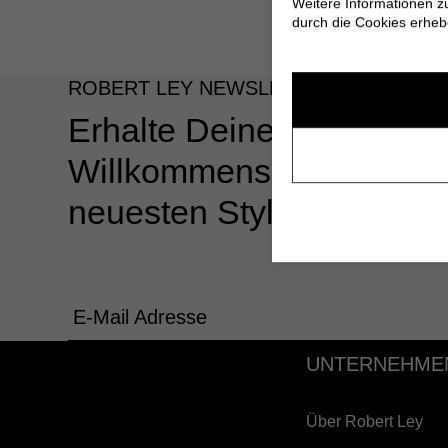
Weitere Informationen z
durch die Cookies erheb
ROBERT LEY NEWSLETTER
Erhalte Deinen 10%
Willkommensgutschein u
neuesten Styles & Angeb
E-Mail Adresse
UNTERNEHME
Über Robert Ley