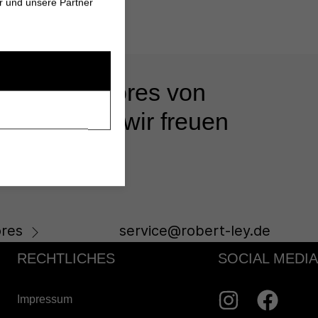
r und unsere Partner
 unseren Stores von
s beraten - wir freuen
res
service@robert-ley.de
RECHTLICHES
SOCIAL MEDIA
Impressum