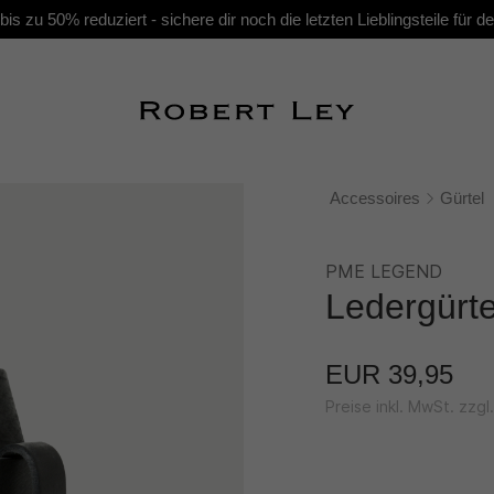
s zu 50% reduziert - sichere dir noch die letzten Lieblingsteile für
Accessoires
Gürtel
PME LEGEND
Ledergürte
EUR 39,95
Preise inkl. MwSt. zzg