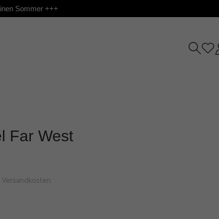
 deinen Sommer +++
l Far West
l. Versandkosten