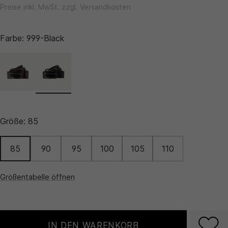
Preise inkl. MwSt. zzgl. Versandkosten
Farbe:
999-Black
Größe:
85
85
90
95
100
105
110
Größentabelle öffnen
IN DEN WARENKORB