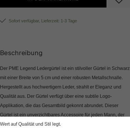
Sofort verfügbar, Lieferzeit: 1-3 Tage
Beschreibung
Der PME Legend Ledergürtel ist ein stilvoller Gürtel in Schwarz
mit einer Breite von 5 cm und einer robusten Metallschnalle.
Hergestellt aus hochwertigem Leder, strahlt er Eleganz und
Qualität aus. Der Gürtel verfügt über eine subtile Logo-
Applikation, die das Gesamtbild gekonnt abrundet. Dieser
Gürtel ist ein unverzichtbares Accessoire für jeden Mann, der
Wert auf Qualität und Stil legt.