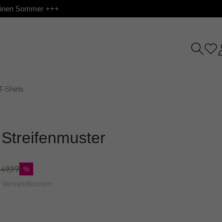
 deinen Sommer +++
T-Shirts
t Streifenmuster
49,99
%
l. Versandkosten