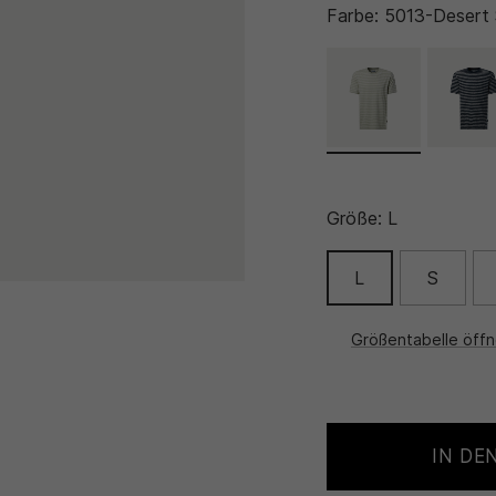
Farbe:
5013-Desert
Größe:
L
L
S
Größentabelle öff
IN DE