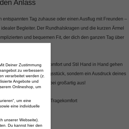
eden Anlass
en entspannten Tag zuhause oder einen Ausflug mit Freunden –
in idealer Begleiter. Der Rundhalskragen und die kurzen Ärmel
omplizierten und bequemen Fit, der dich den ganzen Tag über
re Cardin beweist, dass Komfort und Stil Hand in Hand gehen
 Mit Deiner Zustimmung
neangebot zu verbessern
nur ein einfaches Kleidungsstück, sondern ein Ausdruck deines
 verarbeitet werden (z.
lisierte Angebote und
ühl dich wohl und sieh dabei großartig aus!
 unserem Onlineshop, um
% Viskose für höchsten Tragekomfort
urieren“, um eine
owie eine individuelle
tes Design
egenheit
ch unserer Webseite).
ten. Du kannst hier den
ook