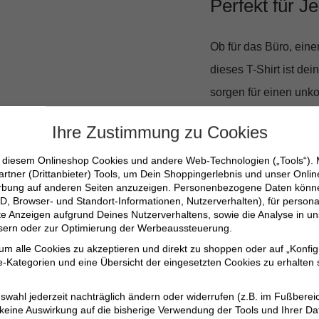
Perfekt für J
Ob für das Büro, ein
dieses T-Shirt ist de
sorgen für einen unk
begleitet.
Ihre Zustimmung zu Cookies
Das T-Shirt von Pier
n diesem Onlineshop Cookies und andere Web-Technologien („Tools“).
artner (Drittanbieter) Tools, um Dein Shoppingerlebnis und unser Onli
können. Es ist nicht 
erbung auf anderen Seiten anzuzeigen. Personenbezogene Daten können
D, Browser- und Standort-Informationen, Nutzerverhalten), für persona
persönlichen Stils. F
erte Anzeigen aufgrund Deines Nutzerverhaltens, sowie die Analyse in
ssern oder zur Optimierung der Werbeaussteuerung.
55% Leinen und 45
 um alle Cookies zu akzeptieren und direkt zu shoppen oder auf „Konfig
-Kategorien und eine Übersicht der eingesetzten Cookies zu erhalten s
Zeitloses gestreif
Ideal für jede Gel
swahl jederzeit nachträglich ändern oder widerrufen (z.B. im Fußberei
 keine Auswirkung auf die bisherige Verwendung der Tools und Ihrer Da
Lässiger Casual-L