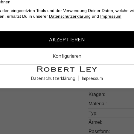
ehnen.
Leicht zu kombini
u den eingesetzten Tools und der Verwendung Deiner Daten, welche wi
en, erhältst Du in unserer
Datenschutzerklärung
und
Impressum
.
AKZEPTIEREN
Produktdetail
Konfigurieren
Produktnummer:
Farben:
Datenschutzerklärung
Impressum
Muster:
Kragen:
Material:
Typ:
Ärmel:
Passform: