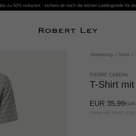
s zu 50% reduziert - sichere dir noch die letzten Lieblingsteile für
Bekleidung
Shirts
PIERRE CARDIN
T-Shirt mi
EUR 35,99
EUR 
Preise inkl. MwSt. zzg