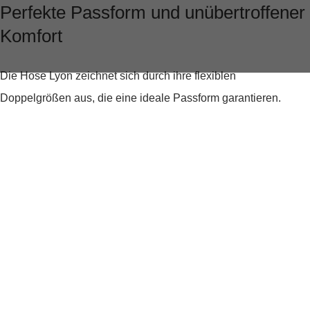
Perfekte Passform und unübertroffener
Komfort
Die Hose Lyon zeichnet sich durch ihre
flexiblen
Doppelgrößen
aus, die eine ideale Passform garantieren.
Dank des
Stretch-Anteils
genießt du volle Bewegungsfreiheit,
ohne dass etwas zwickt oder kneift. Die softe Haptik der Hose
fühlt sich auf der Haut angenehm an, sodass du sie den
ganzen Tag über tragen möchtest.
Stilvolles Design für moderne Männer
Das Design der Hose Lyon ist modern und zugleich zeitlos. Die
sportive Five-Pocket-Optik
verleiht ihr einen legeren Touch,