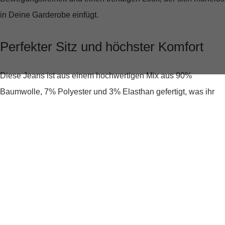
in Deine Garderobe einfügt.
Perfekter Sitz und höchster Komfort
Diese Jeans ist aus einem hochwertigen Mix aus
90%
Baumwolle, 7% Polyester und 3% Elasthan
gefertigt, was ihr
einen weichen Griff und eine angenehme Elastizität verleiht.
Der mittelhohe Bund sorgt für eine schmeichelhafte Passform,
die Deine Figur optimal zur Geltung bringt. Die Innenlänge von
ca. 80 cm bei jeder Größe garantiert, dass die Hose perfekt
sitzt, egal ob Du groß oder klein bist.
Stilvolle Details, die begeistern