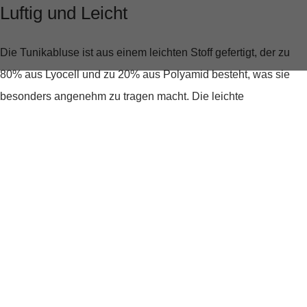
Luftig und Leicht
Die Tunikabluse ist aus einem leichten Stoff gefertigt, der zu
80% aus Lyocell und zu 20% aus Polyamid besteht, was sie
besonders angenehm zu tragen macht. Die leichte
Transparenz und die Kräuselung unter dem Halsloch verleihen
ihr eine feminine Note, während die Ballonärmel und das
Bindeband am hinteren Halsloch modische Akzente setzen.
Perfekt für jeden Anlass
Ob für das Büro, einen entspannten Tag zu Hause oder einen
Nachmittag im Café mit Freunden – die Tunikabluse Fibiza ist
vielseitig einsetzbar. Der Rundhalsausschnitt und der