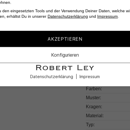
ehnen.
Das
Trägertop Izli v
u den eingesetzten Tools und der Verwendung Deiner Daten, welche wi
nicht nur Komfort, so
en, erhältst Du in unserer
Datenschutzerklärung
und
Impressum
.
Qualität und Vielseiti
AKZEPTIEREN
Konfigurieren
Produktdetail
Datenschutzerklärung
Impressum
Produktnummer:
Farben:
Muster:
Kragen:
Material:
Typ: