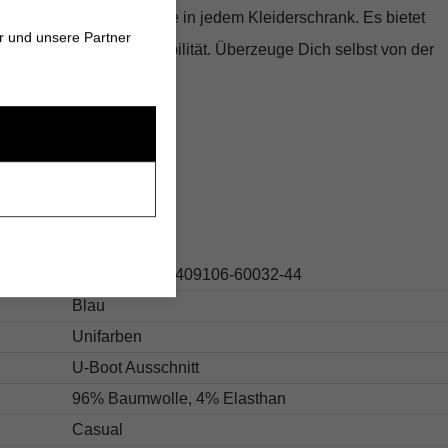
on OPUS
ist ein Must-Have in jedem Kleiderschrank. Es bietet
r und unsere Partner
ndern auch Stil und Flexibilität. Überzeuge Dich selbst von der
gkeit dieses Tops!
s
267.10553510409106-60032-44
Blau
Unifarben
U-Boot Ausschnitt
96% Baumwolle, 4% Elasthan
Casual