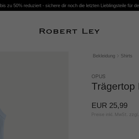
s zu 50% reduziert - sichere dir noch die letzten Lieblingsteile für
Bekleidung
Shirts
OPUS
Trägertop 
EUR 25,99
Preise inkl. MwSt. zzg