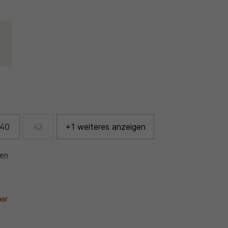
40
42
+1 weiteres anzeigen
nen
bar