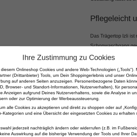
Pflegeleicht 
Das Trägertop Izli ist 
Schonwaschgang
gee
für den häufigen Gebr
Ihre Zustimmung zu Cookies
geeignet ist und nur 
n diesem Onlineshop Cookies und andere Web-Technologien („Tools“).
artner (Drittanbieter) Tools, um Dein Shoppingerlebnis und unser Onli
erbung auf anderen Seiten anzuzeigen. Personenbezogene Daten können
Schmale und figur
D, Browser- und Standort-Informationen, Nutzerverhalten), für persona
erte Anzeigen aufgrund Deines Nutzerverhaltens, sowie die Analyse in
Hochwertiges Mate
ssern oder zur Optimierung der Werbeaussteuerung.
Elastisch und komf
 um alle Cookies zu akzeptieren und direkt zu shoppen oder auf „Konfig
-Kategorien und eine Übersicht der eingesetzten Cookies zu erhalten s
Leicht zu pflegen 
Vielseitig kombinie
swahl jederzeit nachträglich ändern oder widerrufen (z.B. im Fußberei
 keine Auswirkung auf die bisherige Verwendung der Tools und Ihrer Da