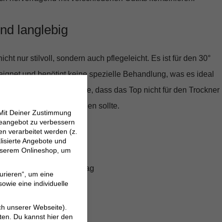
und langlebig
nicht nur stilvoll, sondern auch pflegeleicht. Es ist für den
30°
ignet und benötigt keine spezielle Behandlung, was es ideal
auch macht. Bitte beachte, dass das Top nicht für den Trockner
mäßig heiß gebügelt werden sollte.
 Mit Deiner Zustimmung
neangebot zu verbessern
 verarbeitet werden (z.
betonte Passform
lisierte Angebote und
 unserem Onlineshop, um
rial mit 96% Baumwolle
ortabel für den ganzen Tag
urieren“, um eine
owie eine individuelle
und langlebig
rbar für jeden Anlass
ch unserer Webseite).
ten. Du kannst hier den