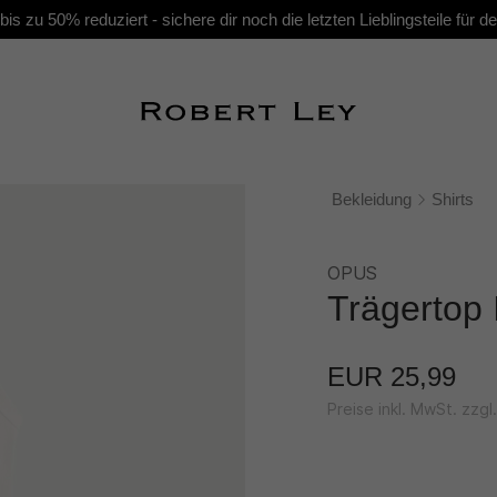
s zu 50% reduziert - sichere dir noch die letzten Lieblingsteile für
Bekleidung
Shirts
OPUS
Trägertop 
EUR 25,99
Preise inkl. MwSt. zzg