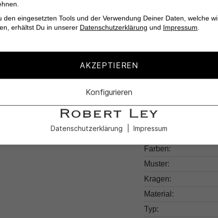
ehnen.
Das Trägertop Izli von
u den eingesetzten Tools und der Verwendung Deiner Daten, welche wi
Komfort und Qualität 
en, erhältst Du in unserer
Datenschutzerklärung
und
Impressum
.
Garderobe hinzu!
AKZEPTIEREN
Konfigurieren
Produktdetail
Datenschutzerklärung
Impressum
Produktnummer:
Farben:
Muster:
Kragen:
Material:
Typ: