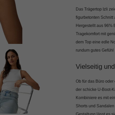
Das Trägertop Izli ze
figurbetonten Schnitt
a
Hergestellt aus
96% B
Tragekomfort mit gen
dem Top eine edle Not
rundum gutes Gefühl 
Vielseitig un
Ob für das Büro oder
der schicke
U-Boot-K
Kombiniere es mit ein
Shorts und Sandalen 
Gestaltung lässt es s