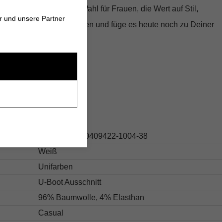
 OPUS ist die perfekte Wahl für Frauen, die Wert auf Stil,
r und unsere Partner
legen. Lass es nicht warten und füge es heute noch zu Deiner
s
267.10553510409422-1004-38
Weiß
Unifarben
U-Boot Ausschnitt
96% Baumwolle, 4% Elasthan
Casual