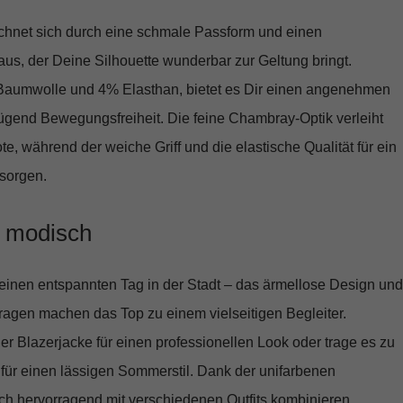
ichnet sich durch eine
schmale Passform
und einen
us, der Deine Silhouette wunderbar zur Geltung bringt.
aumwolle und 4% Elasthan
, bietet es Dir einen angenehmen
ügend Bewegungsfreiheit. Die feine Chambray-Optik verleiht
e, während der weiche Griff und die elastische Qualität für ein
sorgen.
d modisch
 einen entspannten Tag in der Stadt – das ärmellose Design und
ragen
machen das Top zu einem vielseitigen Begleiter.
er Blazerjacke für einen professionellen Look oder trage es zu
für einen lässigen Sommerstil. Dank der unifarbenen
ich hervorragend mit verschiedenen Outfits kombinieren.