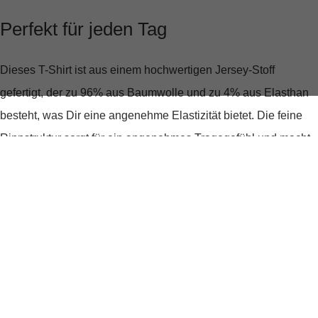
Perfekt für jeden Tag
Dieses T-Shirt ist aus einem hochwertigen Jersey-Stoff
gefertigt, der zu 96% aus Baumwolle und zu 4% aus Elasthan
besteht, was Dir eine angenehme Elastizität bietet. Die feine
Rippstruktur sorgt für ein angenehmes Tragegefühl und macht
das Shirt zu einem idealen Begleiter für den Alltag oder
entspannte Wochenend-Ausflüge.
Einzigartige Details
Was das
T-Shirt Samuna
besonders macht, sind die
bogenförmigen Spitzenborten am Saum, die ihm einen
verspielten und femininen Touch verleihen. Der klassische