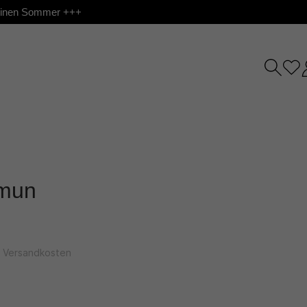
 deinen Sommer +++
amun
l. Versandkosten