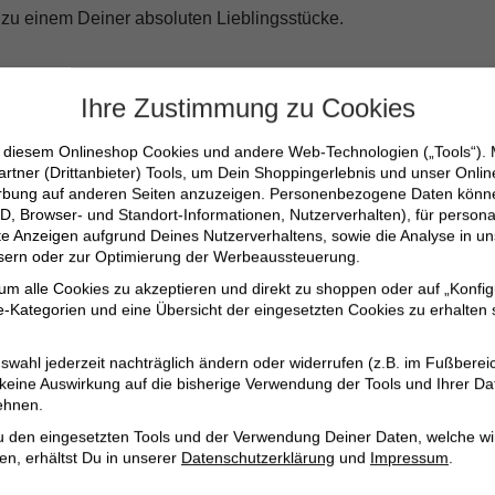
l zu einem Deiner absoluten Lieblingsstücke.
Ihre Zustimmung zu Cookies
n diesem Onlineshop Cookies und andere Web-Technologien („Tools“).
artner (Drittanbieter) Tools, um Dein Shoppingerlebnis und unser Onli
erbung auf anderen Seiten anzuzeigen. Personenbezogene Daten können
D, Browser- und Standort-Informationen, Nutzerverhalten), für persona
erte Anzeigen aufgrund Deines Nutzerverhaltens, sowie die Analyse in
ssern oder zur Optimierung der Werbeaussteuerung.
 um alle Cookies zu akzeptieren und direkt zu shoppen oder auf „Konfig
ungsstück – es ist eine Wahl, die Deinen Alltag bereichert und 
-Kategorien und eine Übersicht der eingesetzten Cookies zu erhalten s
 Lieblingsshirt und fühle den Unterschied!
swahl jederzeit nachträglich ändern oder widerrufen (z.B. im Fußberei
 keine Auswirkung auf die bisherige Verwendung der Tools und Ihrer Da
ehnen.
u den eingesetzten Tools und der Verwendung Deiner Daten, welche wi
en, erhältst Du in unserer
Datenschutzerklärung
und
Impressum
.