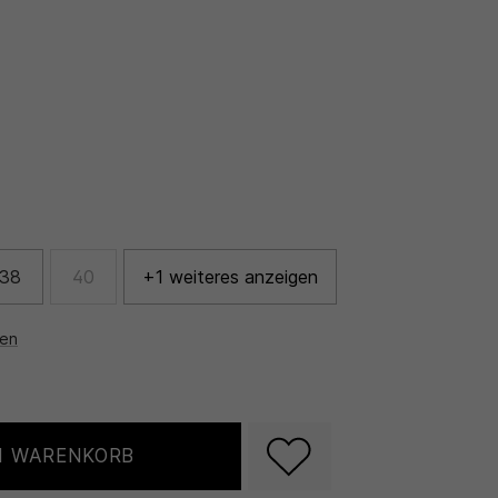
38
40
+1 weiteres anzeigen
nen
N WARENKORB