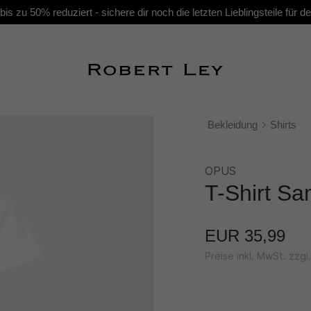
s zu 50% reduziert - sichere dir noch die letzten Lieblingsteile für
Bekleidung
Shirts
OPUS
T-Shirt S
EUR 35,99
Preise inkl. MwSt. zzg