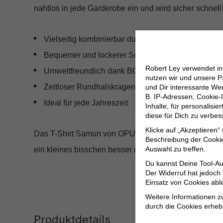
nahtlos in jede Garderobe ein und wird sicher schnel
Vielseitig kombinierbar durch schlichtes Design
Bequemer und lockerer Schnitt
Robert Ley verwendet i
Umweltfreundlich dank BCI-Cotton-Mix
nutzen wir und unsere P
Zeitloser Rundhalskragen und kurze Ärmel
und Dir interessante W
B. IP-Adressen, Cookie-I
Ideal für jede Jahreszeit
Inhalte, für personalisi
diese für Dich zu verbe
Klicke auf „Akzeptieren“
Das T-Shirt Samun von OPUS ist mehr als nur ein Kleid
Beschreibung der Cookie
Auswahl zu treffen.
ein kleines bisschen besser macht. Hol Dir Dein neues
Du kannst Deine Tool-Au
Der Widerruf hat jedoch
Einsatz von Cookies abl
Weitere Informationen z
durch die Cookies erheb
Produktdetails