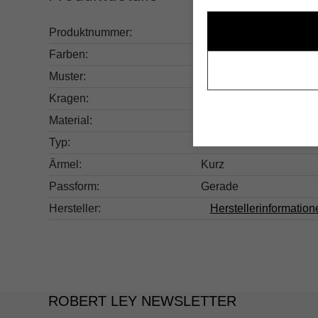
Produktnummer:
267.10025410460100-
Farben:
Weiß
Muster:
Unifarben
Kragen:
Rundhals
Material:
50% Polyester, 50% B
Typ:
Basic
Ärmel:
Kurz
Passform:
Gerade
Hersteller:
Herstellerinformation
ROBERT LEY NEWSLETTER