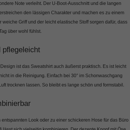
ondere Note verleiht. Der
U-Boot-Ausschnitt
und die langen
rstreichen den lässigen Charakter und machen es zu einem
weiche Griff und der leicht elastische Stoff sorgen dafür, dass
ag über wohl fühlst.
 pflegeleicht
Design ist das Sweatshirt auch äußerst praktisch. Es ist leicht
nicht in die Reinigung. Einfach bei 30° im Schonwaschgang
ft trocknen lassen. So bleibt es lange schön und formstabil.
mbinierbar
n entspannten Look oder zu einer schickeren Hose für das Büro
fi lässt sich vielseitig kombinieren. Der dezente Knopf mit Öse