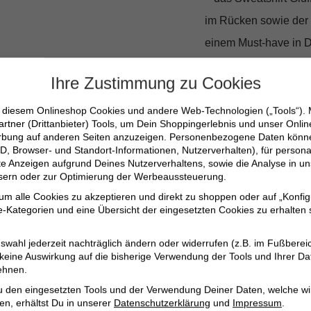
im Rücken sowie der 
einem Must-have in D
Ihre Zustimmung zu Cookies
Weite Passform mi
3-D Streifenmuste
n diesem Onlineshop Cookies und andere Web-Technologien („Tools“).
artner (Drittanbieter) Tools, um Dein Shoppingerlebnis und unser Onli
Weicher, leicht ela
erbung auf anderen Seiten anzuzeigen. Personenbezogene Daten können
D, Browser- und Standort-Informationen, Nutzerverhalten), für persona
Leicht zu pflegen –
erte Anzeigen aufgrund Deines Nutzerverhaltens, sowie die Analyse in
Vielseitig kombini
ssern oder zur Optimierung der Werbeaussteuerung.
 um alle Cookies zu akzeptieren und direkt zu shoppen oder auf „Konfig
-Kategorien und eine Übersicht der eingesetzten Cookies zu erhalten s
Lass Dich von der ein
mach das
Sweatshirt 
swahl jederzeit nachträglich ändern oder widerrufen (z.B. im Fußberei
 keine Auswirkung auf die bisherige Verwendung der Tools und Ihrer Da
ehnen.
u den eingesetzten Tools und der Verwendung Deiner Daten, welche wi
en, erhältst Du in unserer
Datenschutzerklärung
und
Impressum
.