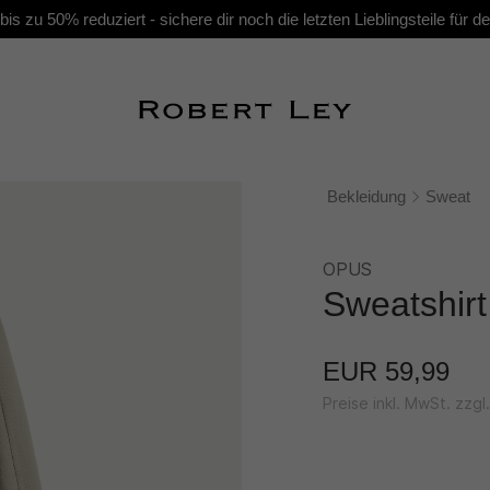
s zu 50% reduziert - sichere dir noch die letzten Lieblingsteile für
Bekleidung
Sweat
OPUS
Sweatshirt 
EUR 59,99
Preise inkl. MwSt. zzg