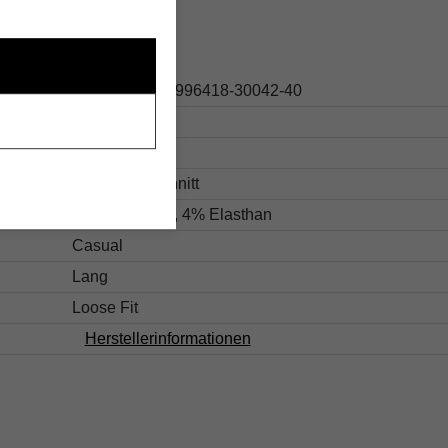
s
267.10536413996418-30042-40
Beige
Strukturiert
U-Boot Ausschnitt
96% Polyester, 4% Elasthan
Casual
Lang
Loose Fit
Herstellerinformationen