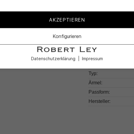
Produktdetail
AKZEPTIEREN
Produktnummer:
Konfigurieren
Farben:
Muster:
Kragen:
Datenschutzerklärung
Impressum
Material:
Typ:
Ärmel:
Passform:
Hersteller: