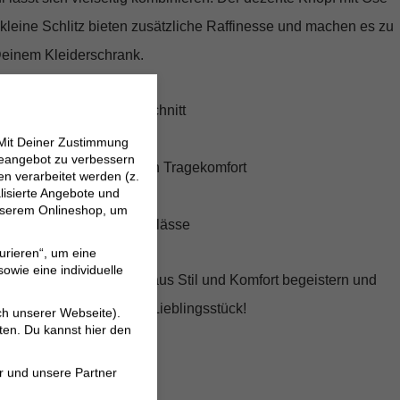
kleine Schlitz bieten zusätzliche Raffinesse und machen es zu
einem Kleiderschrank.
t schmal zulaufendem Schnitt
r und U-Boot-Ausschnitt
 Mit Deiner Zustimmung
neangebot zu verbessern
stischer Stoff für höchsten Tragekomfort
 verarbeitet werden (z.
lisierte Angebote und
 ideal für den Alltag
 unserem Onlineshop, um
erbar für verschiedene Anlässe
urieren“, um eine
owie eine individuelle
zigartigen Kombination aus Stil und Komfort begeistern und
Gluffi
zu Deinem neuen Lieblingsstück!
ch unserer Webseite).
ten. Du kannst hier den
r und unsere Partner