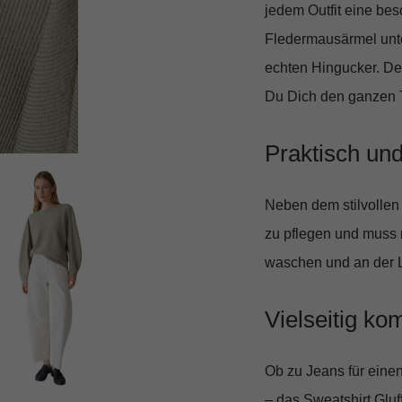
jedem Outfit eine bes
Fledermausärmel unte
echten Hingucker. Der 
Du Dich den ganzen T
Praktisch und
Neben dem stilvollen 
zu pflegen und muss 
waschen und an der Lu
Vielseitig ko
Ob zu Jeans für eine
– das Sweatshirt Gluf