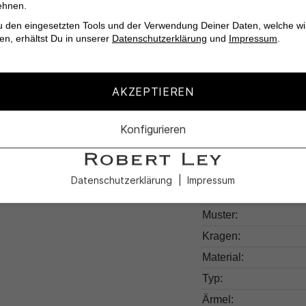
ehnen.
Das
Gathena Sweats
u den eingesetzten Tools und der Verwendung Deiner Daten, welche wi
en, erhältst Du in unserer
Datenschutzerklärung
und
Impressum
.
Komfort und Stil naht
AKZEPTIEREN
Konfigurieren
Produktdetail
Produktnummer:
Datenschutzerklärung
Impressum
Farben:
Muster:
Kragen:
Material:
Typ:
Ärmel: