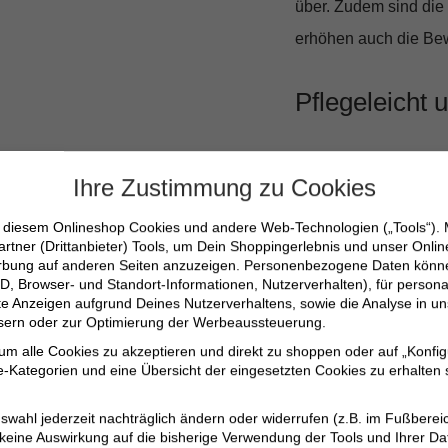
über. Zudem sind die k
erhöhen auch die Bew
Pflegeleicht 
Trotz seiner Raffiness
Ihre Zustimmung zu Cookies
Schonwaschgang
gee
Alltag macht. So bleib
n diesem Onlineshop Cookies und andere Web-Technologien („Tools“).
artner (Drittanbieter) Tools, um Dein Shoppingerlebnis und unser Onli
erbung auf anderen Seiten anzuzeigen. Personenbezogene Daten können
D, Browser- und Standort-Informationen, Nutzerverhalten), für persona
Weite, boxy Passfo
erte Anzeigen aufgrund Deines Nutzerverhaltens, sowie die Analyse in
Streifenstruktur un
ssern oder zur Optimierung der Werbeaussteuerung.
U-Boot-Ausschnitt
 um alle Cookies zu akzeptieren und direkt zu shoppen oder auf „Konfig
-Kategorien und eine Übersicht der eingesetzten Cookies zu erhalten s
Pflegeleicht: gee
Perfekt für einen l
swahl jederzeit nachträglich ändern oder widerrufen (z.B. im Fußberei
 keine Auswirkung auf die bisherige Verwendung der Tools und Ihrer Da