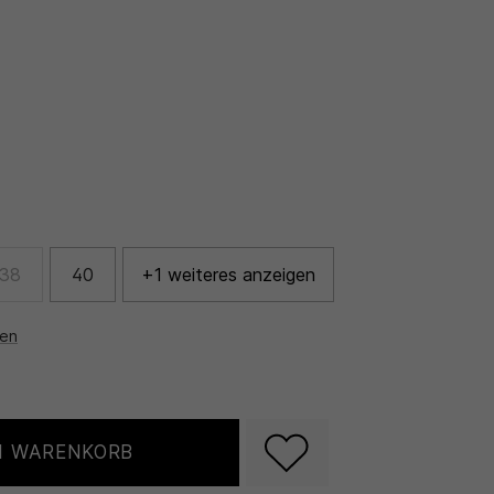
38
40
+1 weiteres anzeigen
nen
N WARENKORB