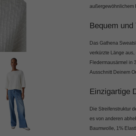
außergewöhnlichem Ko
Bequem und 
Das Gathena Sweatshi
verkürzte Länge
aus, 
Fledermausärmel in 
Ausschnitt
Deinem Outf
Einzigartige 
Die
Streifenstruktur
de
es von anderen abheb
Baumwolle, 1% Elast