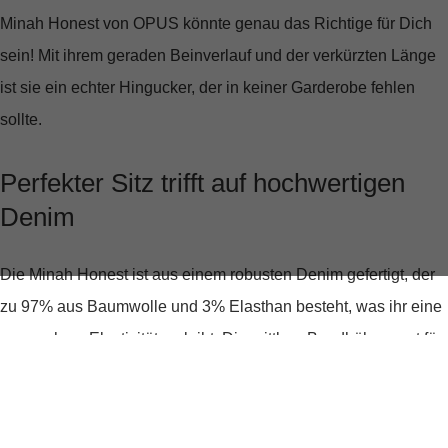
Minah Honest
von OPUS könnte genau das Richtige für Dich
sein! Mit ihrem geraden Beinverlauf und der verkürzten Länge
ist sie ein echter Hingucker, der in keiner Garderobe fehlen
sollte.
Perfekter Sitz trifft auf hochwertigen
Denim
Die Minah Honest ist aus einem robusten Denim gefertigt, der
zu 97% aus Baumwolle und 3% Elasthan besteht, was ihr eine
angenehme Elastizität verleiht. Die mittlere Bundhöhe sorgt für
einen bequemen Sitz, der den ganzen Tag über Komfort bietet.
Das 5-Pocket-Design ist nicht nur praktisch, sondern auch
stilvoll, und der verdeckte Zip-Fly fügt eine nahtlose Ästhetik